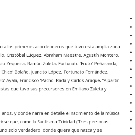
ro a los primeros acordeoneros que tuvo esta amplia zona
illo, Cristóbal Lúquez, Abraham Maestre, Agustín Montero,
io Zequeira, Ramón Zuleta, Fortunato ‘Fruto’ Peñaranda,
o ‘Chico’ Bolaño, Juancito López, Fortunato Fernández,
o’ Ayala, Francisco ‘Pacho’ Rada y Carlos Araque. “A partir
istas que tuvo sus precursores en Emiliano Zuleta y
0 años, y donde narra en detalle el nacimiento de la música
cirse que, como la Santísima Trinidad (Tres personas
n uno solo verdadero, donde quiera que nazca y se