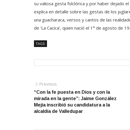
su valiosa gesta folclórica y por haber dejado el
explica en detalle sobre las gestas de los jugla
una guacharaca, versos y cantos de las realidad
de ‘La Cacica’, quien nació el 1° de agosto de 
TAGS:
Navegación
Previous
Previous
post:
“Con la fe puesta en Dios y con la
de
mirada en la gente”: Jaime González
entradas
Mejía inscribió su candidatura a la
alcaldía de Valledupar