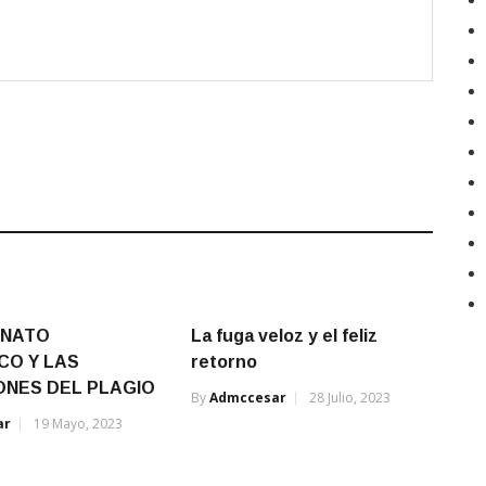
ENATO
La fuga veloz y el feliz
CO Y LAS
retorno
ONES DEL PLAGIO
By
Admccesar
28 Julio, 2023
ar
19 Mayo, 2023