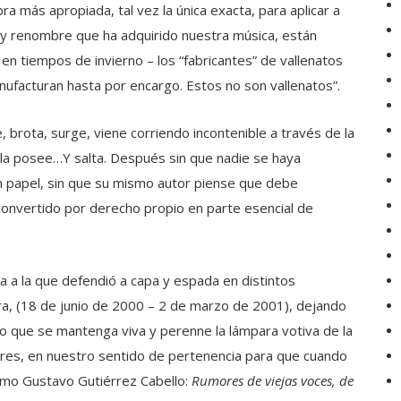
a más apropiada, tal vez la única exacta, para aplicar a
e y renombre que ha adquirido nuestra música, están
 en tiempos de invierno – los “fabricantes” de vallenatos
anufacturan hasta por encargo. Estos no son vallenatos”.
 brota, surge, viene corriendo incontenible a través de la
ue la posee…Y salta. Después sin que nadie se haya
n papel, sin que su mismo autor piense que debe
onvertido por derecho propio en parte esencial de
ta a la que defendió a capa y espada en distintos
ura, (18 de junio de 2000 – 2 de marzo de 2001), dejando
o que se mantenga viva y perenne la lámpara votiva de la
lores, en nuestro sentido de pertenencia para que cuando
omo Gustavo Gutiérrez Cabello:
Rumores de viejas voces, de