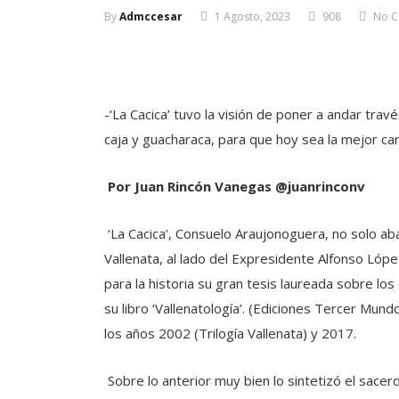
By
Admccesar
1 Agosto, 2023
908
No 
-‘La Cacica’ tuvo la visión de poner a andar travé
caja y guacharaca, para que hoy sea la mejor c
Por Juan Rincón Vanegas
@juanrinconv
‘La Cacica’, Consuelo Araujonoguera, no solo ab
Vallenata, al lado del Expresidente Alfonso Lóp
para la historia su gran tesis laureada sobre los
su libro ‘Vallenatología’. (Ediciones Tercer Mun
los años 2002 (Trilogía Vallenata) y 2017.
Sobre lo anterior muy bien lo sintetizó el sace