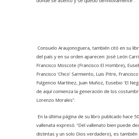
donde se asentó y se quedó definitivamente”.
Consuelo Araujonoguera, también citó en su lib
del país y en su orden aparecen: José León Carr
Francisco Moscote (Francisco El Hombre), Euseb
Francisco ‘Chico’ Sarmiento, Luis Pitre, Francisc
Fulgencio Martínez, Juan Muñoz, Eusebio ‘El Negr
de aquí comienza la generación de los costumbr
Lorenzo Morales”.
En la última página de su libro publicado hace 5
vallenata expresó. “Del vallenato bien puede de
distintas y un solo Dios verdadero), es tambié