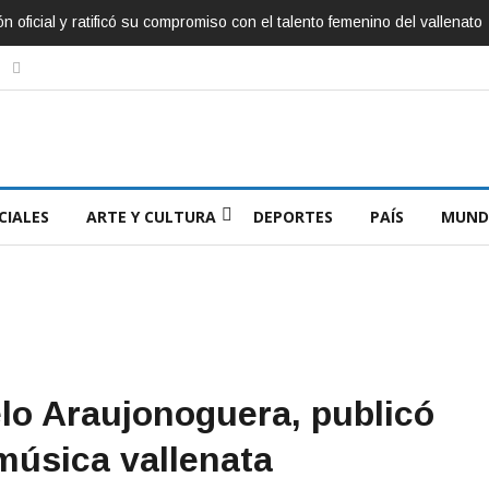
ficial y ratificó su compromiso con el talento femenino del vallenato
CIALES
ARTE Y CULTURA
DEPORTES
PAÍS
MUND
lo Araujonoguera, publicó
 música vallenata