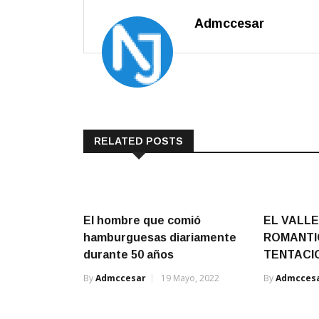
Admccesar
RELATED POSTS
El hombre que comió
EL VALL
hamburguesas diariamente
ROMANTI
durante 50 años
TENTACI
By
Admccesar
19 Mayo, 2022
By
Admcces