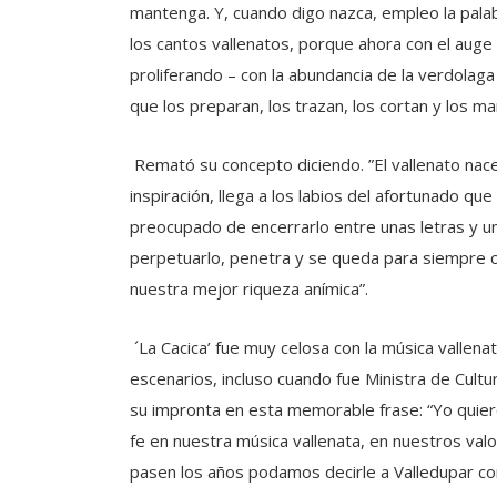
mantenga. Y, cuando digo nazca, empleo la palabr
los cantos vallenatos, porque ahora con el aug
proliferando – con la abundancia de la verdolaga
que los preparan, los trazan, los cortan y los m
Remató su concepto diciendo. ”El vallenato nace,
inspiración, llega a los labios del afortunado q
preocupado de encerrarlo entre unas letras y u
perpetuarlo, penetra y se queda para siempre c
nuestra mejor riqueza anímica”.
´La Cacica’ fue muy celosa con la música vallena
escenarios, incluso cuando fue Ministra de Cult
su impronta en esta memorable frase: “Yo quier
fe en nuestra música vallenata, en nuestros va
pasen los años podamos decirle a Valledupar c