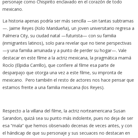
personaje como Chispirito enclavado en el corazón de todo
mexicano.
La historia apenas podría ser más sencilla —sin tantas subtramas
—. Jaime Reyes (Xolo Maridueña), un joven universitario regresa a
Palmera City, su ciudad natal —futurista— con su familia
(inmigrantes latinos), solo para revelar que no tiene perspectivas
—y una familia arruinada y a punto de perder su hogar—. Vale
destacar en este filme a la actriz mexicana, la pragmática mamá
Rocío (Elpidia Carrillo), que confiere al filme esa parte de
desparpajo que otorga una vez a este filme, su impronta de
mexicano. Pero también el resto de actores nos hace pensar que
estamos frente a una familia mexicana (los Reyes).
Respecto a la villana del filme, la actriz norteamericana Susan
Sarandon, quizá sea su punto más indolente, pues no deja de ser
esa “mala” que hemos observado decenas de veces antes, y con
el hándicap de que su personaje y sus secuaces no destacan en