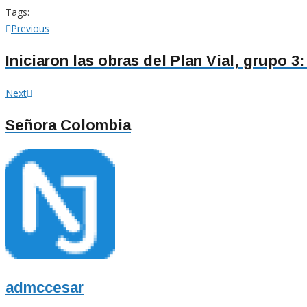
Tags:
Navegación
Previous
Previous
post:
de
Iniciaron las obras del Plan Vial, grupo 3:
entradas
Next
Next
post:
Señora Colombia
admccesar