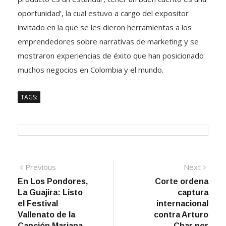
oportunidad’, la cual estuvo a cargo del expositor
invitado en la que se les dieron herramientas a los
emprendedores sobre narrativas de marketing y se
mostraron experiencias de éxito que han posicionado
muchos negocios en Colombia y el mundo.
TAGS:
Navegación
Previous
Next
Previous
Next
post:
post:
En Los Pondores,
Corte ordena
de
La Guajira: Listo
captura
entradas
el Festival
internacional
Vallenato de la
contra Arturo
Canción Mariana
Char por