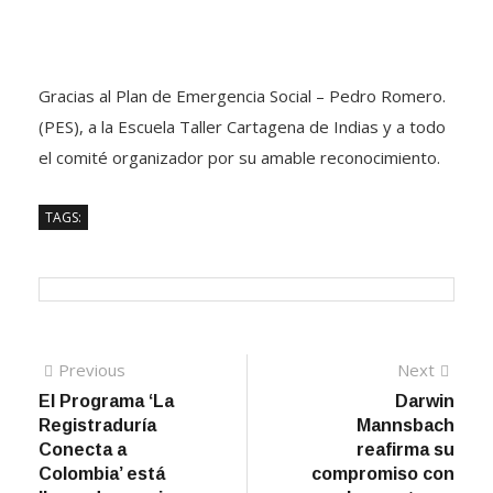
Gracias al Plan de Emergencia Social – Pedro Romero.
(PES), a la Escuela Taller Cartagena de Indias y a todo
el comité organizador por su amable reconocimiento.
TAGS:
Navegación
Previous
Next
Previous
Next
post:
post:
El Programa ‘La
Darwin
de
Registraduría
Mannsbach
entradas
Conecta a
reafirma su
Colombia’ está
compromiso con