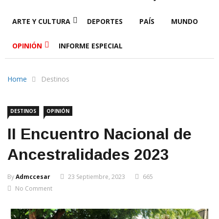
ARTE Y CULTURA
DEPORTES
PAÍS
MUNDO
OPINIÓN
INFORME ESPECIAL
Home
Destinos
DESTINOS
OPINIÓN
II Encuentro Nacional de
Ancestralidades 2023
By
Admccesar
23 Septiembre, 2023
665
No Comment