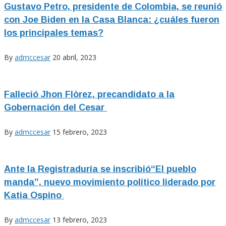
Gustavo Petro, presidente de Colombia, se reunió
con Joe Biden en la Casa Blanca: ¿cuáles fueron
los principales temas?
By
admccesar
20 abril, 2023
Falleció Jhon Flòrez, precandidato a la
Gobernación del Cesar
By
admccesar
15 febrero, 2023
Ante la Registraduría se inscribió“El pueblo
manda”, nuevo movimiento político liderado por
Katia Ospino
By
admccesar
13 febrero, 2023