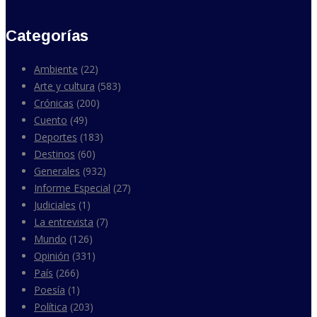
Categorías
Ambiente
(22)
Arte y cultura
(583)
Crónicas
(200)
Cuento
(49)
Deportes
(183)
Destinos
(60)
Generales
(932)
Informe Especial
(27)
Judiciales
(1)
La entrevista
(7)
Mundo
(126)
Opinión
(331)
País
(266)
Poesía
(1)
Política
(203)