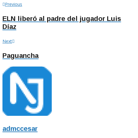
Navegación
Previous
Previous
post:
de
ELN liberó al padre del jugador Luis
Díaz
entradas
Next
Next
post:
Paguancha
admccesar