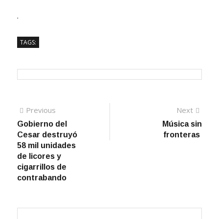
.
TAGS:
Navegación de entradas
Previous
Previous post:
Next
Next
post:
Gobierno del
Música sin
Cesar destruyó
fronteras
58 mil unidades
de licores y
cigarrillos de
contrabando