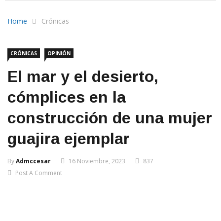
Home
Crónicas
CRÓNICAS
OPINIÓN
El mar y el desierto,
cómplices en la
construcción de una mujer
guajira ejemplar
By
Admccesar
16 Noviembre, 2023
837
Post A Comment