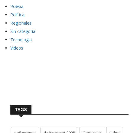
Poesía
Política
Regionales
Sin categoría
Tecnología
Videos
TAGS
dailyprompt
dailyprompt-2008
Generales
video