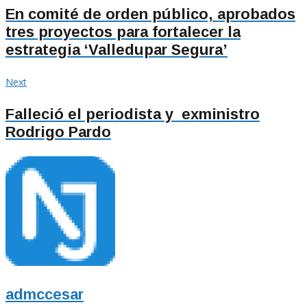
de
En comité de orden público, aprobados
tres proyectos para fortalecer la
entradas
estrategia ‘Valledupar Segura’
Next
Next
post:
Falleció el periodista y exministro
Rodrigo Pardo
admccesar