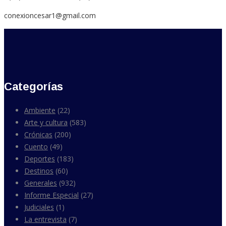
conexioncesar1@gmail.com
Categorías
Ambiente
(22)
Arte y cultura
(583)
Crónicas
(200)
Cuento
(49)
Deportes
(183)
Destinos
(60)
Generales
(932)
Informe Especial
(27)
Judiciales
(1)
La entrevista
(7)