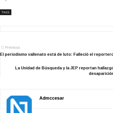
TAGS:
Navegación
Previous
Previous
post:
El periodismo vallenato está de luto: Falleció el reportero
de
entradas
La Unidad de Búsqueda y la JEP reportan hallazg
desaparició
Admccesar