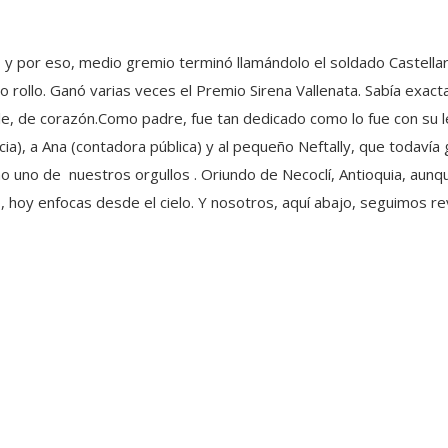
ar, y por eso, medio gremio terminó llamándolo el soldado Castel
 rollo. Ganó varias veces el Premio Sirena Vallenata. Sabía exac
alle, de corazón.Como padre, fue tan dedicado como lo fue con su l
ncia), a Ana (contadora pública) y al pequeño Neftally, que todavía
o uno de nuestros orgullos . Oriundo de Necoclí, Antioquia, aunq
, hoy enfocas desde el cielo. Y nosotros, aquí abajo, seguimos r