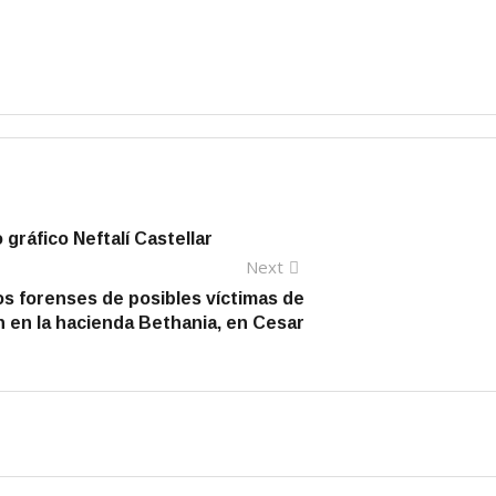
 gráfico Neftalí Castellar
Next
Next
post:
os forenses de posibles víctimas de
n en la hacienda Bethania, en Cesar