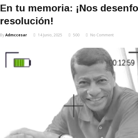
En tu memoria: ¡Nos desenfoc
resolución!
By
Admccesar
14 Junio, 2025
500
No Comment