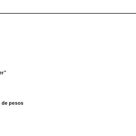
er”
es de pesos