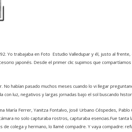
92. Yo trabajaba en Foto Estudio Valledupar y él, justo al frente
cesorio japonés. Desde el primer clic supimos que compartíamos a
ruzar. No habían pasado muchos meses cuando lo vi llegar pregunta
a con luz, negativos y largas jornadas bajo el sol buscando histo
a María Ferrer, Yanitza Fontalvo, José Urbano Céspedes, Pablo C
 cámara no solo capturaba rostros, capturaba esencias.Fue tanta la
ás de colega y hermano, lo llamé compadre. Y vaya compadre: re