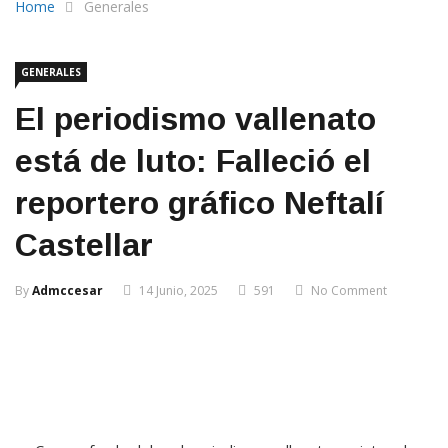
Home
Generales
GENERALES
El periodismo vallenato
está de luto: Falleció el
reportero gráfico Neftalí
Castellar
By
Admccesar
14 Junio, 2025
591
No Comment