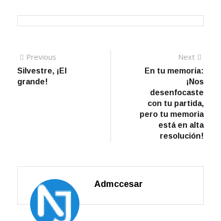
Navegación
Previous
Next
Previous
Next
post:
post:
Silvestre, ¡El
En tu memoria:
de
grande!
¡Nos
entradas
desenfocaste
con tu partida,
pero tu memoria
está en alta
resolución!
Admccesar