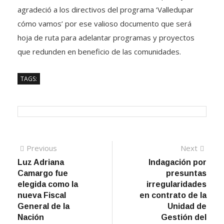
agradeció a los directivos del programa ‘Valledupar
cómo vamos’ por ese valioso documento que será
hoja de ruta para adelantar programas y proyectos
que redunden en beneficio de las comunidades.
TAGS:
Navegación
Previous
Next
Previous
Next
post:
post:
Luz Adriana
Indagación por
de
Camargo fue
presuntas
entradas
elegida como la
irregularidades
nueva Fiscal
en contrato de la
General de la
Unidad de
Nación
Gestión del