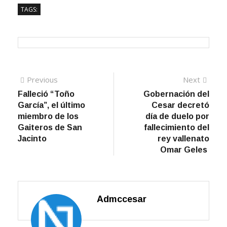
TAGS:
Navegación
Previous
Next
Previous
Next
post:
post:
Falleció “Toño
Gobernación del
de
García”, el último
Cesar decretó
entradas
miembro de los
día de duelo por
Gaiteros de San
fallecimiento del
Jacinto
rey vallenato
Omar Geles
Admccesar