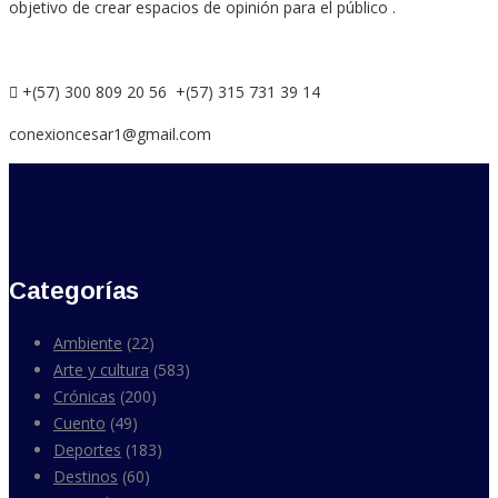
objetivo de crear espacios de opinión para el público .
+(57) 300 809 20 56 +(57) 315 731 39 14
conexioncesar1@gmail.com
Categorías
Ambiente
(22)
Arte y cultura
(583)
Crónicas
(200)
Cuento
(49)
Deportes
(183)
Destinos
(60)