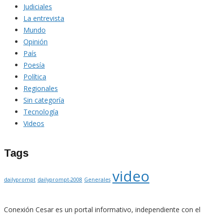
Judiciales
La entrevista
Mundo
Opinión
País
Poesía
Política
Regionales
Sin categoría
Tecnología
Videos
Tags
video
dailyprompt
dailyprompt-2008
Generales
Conexión Cesar es un portal informativo, independiente con el