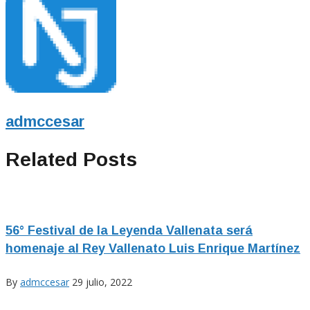
admccesar
Related Posts
56° Festival de la Leyenda Vallenata será
homenaje al Rey Vallenato Luis Enrique Martínez
By
admccesar
29 julio, 2022