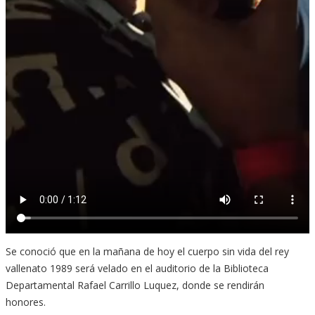
Se conoció que en la mañana de hoy el cuerpo sin vida del rey
vallenato 1989 será velado en el auditorio de la Biblioteca
Departamental Rafael Carrillo Luquez, donde se rendirán
honores.