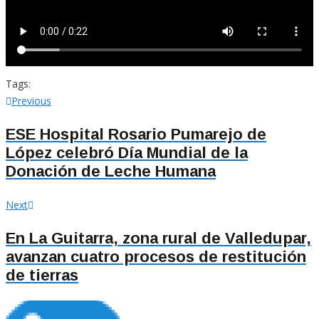
Tags:
Navegación
Previous
Previous
post:
de
ESE Hospital Rosario Pumarejo de
López celebró Día Mundial de la
entradas
Donación de Leche Humana
Next
Next
post:
En La Guitarra, zona rural de Valledupar,
avanzan cuatro procesos de restitución
de tierras