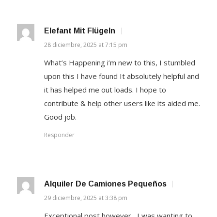
Elefant Mit Flügeln
28 diciembre, 2025 at 7:15 pm
What’s Happening i’m new to this, I stumbled
upon this I have found It absolutely helpful and
it has helped me out loads. I hope to
contribute & help other users like its aided me.
Good job.
Responder
Alquiler De Camiones Pequeños
29 diciembre, 2025 at 3:38 pm
Exceptional post however , I was wanting to