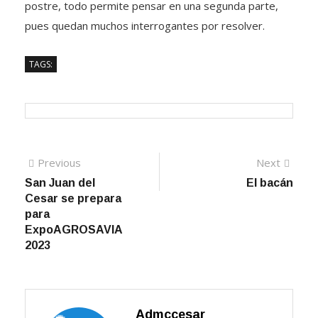
postre, todo permite pensar en una segunda parte,
pues quedan muchos interrogantes por resolver.
TAGS:
Navegación
Previous
Next
Previous
Next
post:
post:
San Juan del
El bacán
de
Cesar se prepara
entradas
para
ExpoAGROSAVIA
2023
Admccesar