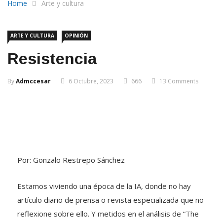
Home
Arte y cultura
ARTE Y CULTURA
OPINIÓN
Resistencia
By
Admccesar
6 Octubre, 2023
666
13 Comments
Por: Gonzalo Restrepo Sánchez
Estamos viviendo una época de la IA, donde no hay
artículo diario de prensa o revista especializada que no
reflexione sobre ello. Y metidos en el análisis de “The