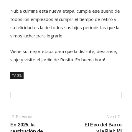
Nubia culmina esta nueva etapa, cumple ese sueño de
todos los empleados al cumplir el tiempo de retiro y
su felicidad es la de todos sus hijos periodistas que la
vimos luchar para lograrlo.
Viene su mejor etapa para que la disfrute, descanse,
viaje y visite el Jardín de Rosita. En buena hora!
TAGS:
Navegación
Previous
Next
Previous
Next
post:
post:
En 2025, la
El Eco del Barro
de
restitución de
y la Piel: Mi