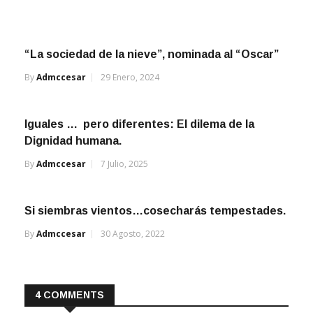
“La sociedad de la nieve”, nominada al “Oscar”
By
Admccesar
29 Enero, 2024
Iguales … pero diferentes: El dilema de la
Dignidad humana.
By
Admccesar
7 Julio, 2025
Si siembras vientos…cosecharás tempestades.
By
Admccesar
30 Agosto, 2022
4 COMMENTS