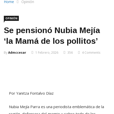
Home
Opinión
OPINIÓN
Se pensionó Nubia Mejía
‘la Mamá de los pollitos’
By
Admccesar
1 Febrero, 2026
356
4 Comments
Por Yanitza Fontalvo Díaz
Nubia Mejía Parra es una periodista emblemática de la
región, defensora del gremio y sobre todo de los