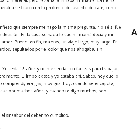
tual o material, pero retorna, afirmaba mi madre. La mona
meralda se fijaron en lo profundo del asiento de café, como
onfieso que siempre me hago la misma pregunta. No sé si fue
A
 decisión. En la casa se hacía lo que mi mamá decía y mi
 amor. Bueno, en fin, maletas, un viaje largo, muy largo. En
rdos, sepultados por el dolor que nos ahogaba, sin
 Yo tenía 18 años y no me sentía con fuerzas para trabajar,
ralmente. El limbo existe y yo estaba ahí. Sabes, hoy que lo
 lo comprendí, era gris, muy gris. Hoy, cuando se encapota,
rque por muchos años, y cuando te digo muchos, son
 el sinsabor del deber no cumplido.
.