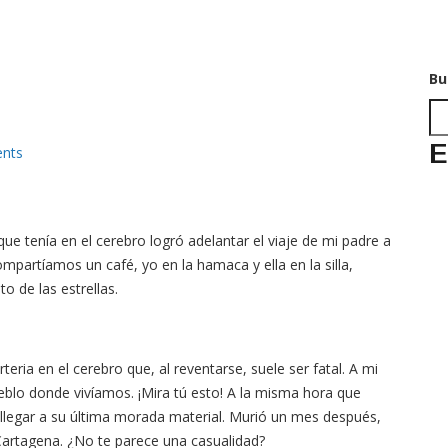
Bu
E
nts
que tenía en el cerebro logró adelantar el viaje de mi padre a
compartíamos un café, yo en la hamaca y ella en la silla,
o de las estrellas.
ia en el cerebro que, al reventarse, suele ser fatal. A mi
ueblo donde vivíamos. ¡Mira tú esto! A la misma hora que
e llegar a su última morada material. Murió un mes después,
 Cartagena. ¿No te parece una casualidad?