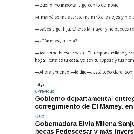
—Bueno, no importa. Sigo con lo del novio.
Mi mamá se me acercó, me miró a los ojos y me d
—Sabes algo, hija, tú eres la mayor y no puedes te
—¿Cómo así, mamá?
—Así como lo escuchaste. Tu responsabilidad y com
hogar, esta es tu casa, yo soy tu esposa y tus herm
—Ahora entiendo —le dije—. Está todo claro. Somos
Tags:
Navegación
Previous
Previous
Gobierno departamental entreg
post:
de
corregimiento de El Mamey, e
entradas
Next
Next
Gobernadora Elvia Milena Sanju
post:
becas Fedescesar y más invers