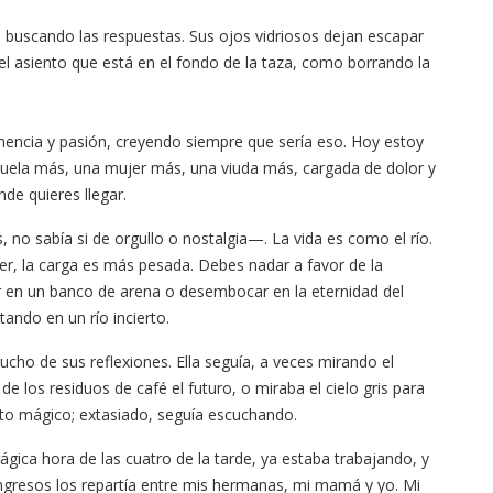
é buscando las respuestas. Sus ojos vidriosos dejan escapar
el asiento que está en el fondo de la taza, como borrando la
emencia y pasión, creyendo siempre que sería eso. Hoy estoy
uela más, una mujer más, una viuda más, cargada de dolor y
de quieres llegar.
o sabía si de orgullo o nostalgia—. La vida es como el río.
lver, la carga es más pesada. Debes nadar a favor de la
car en un banco de arena o desembocar en la eternidad del
tando en un río incierto.
cho de sus reflexiones. Ella seguía, a veces mirando el
e los residuos de café el futuro, o miraba el cielo gris para
nto mágico; extasiado, seguía escuchando.
gica hora de las cuatro de la tarde, ya estaba trabajando, y
ngresos los repartía entre mis hermanas, mi mamá y yo. Mi