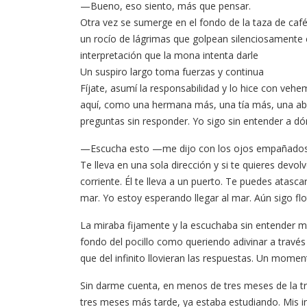
—Bueno, eso siento, más que pensar.
Otra vez se sumerge en el fondo de la taza de caf
un rocío de lágrimas que golpean silenciosamente 
interpretación que la mona intenta darle
Un suspiro largo toma fuerzas y continua
Fíjate, asumí la responsabilidad y lo hice con veh
aquí, como una hermana más, una tía más, una ab
preguntas sin responder. Yo sigo sin entender a dón
—Escucha esto —me dijo con los ojos empañados, n
Te lleva en una sola dirección y si te quieres devo
corriente. Él te lleva a un puerto. Te puedes atas
mar. Yo estoy esperando llegar al mar. Aún sigo flo
La miraba fijamente y la escuchaba sin entender mu
fondo del pocillo como queriendo adivinar a través d
que del infinito llovieran las respuestas. Un mome
Sin darme cuenta, en menos de tres meses de la trá
tres meses más tarde, ya estaba estudiando. Mis i