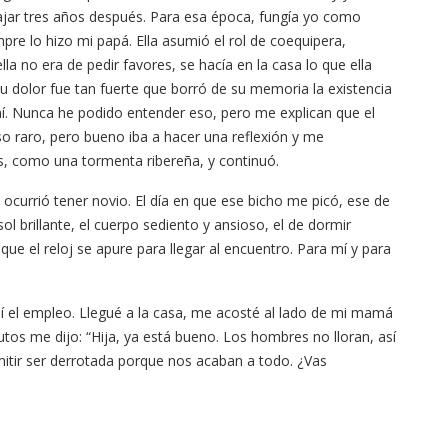
ajar tres años después. Para esa época, fungía yo como
pre lo hizo mi papá. Ella asumió el rol de coequipera,
a no era de pedir favores, se hacía en la casa lo que ella
Su dolor fue tan fuerte que borró de su memoria la existencia
í. Nunca he podido entender eso, pero me explican que el
o raro, pero bueno iba a hacer una reflexión y me
s, como una tormenta ribereña, y continuó.
ocurrió tener novio. El día en que ese bicho me picó, ese de
sol brillante, el cuerpo sediento y ansioso, el de dormir
que el reloj se apure para llegar al encuentro. Para mí y para
í el empleo. Llegué a la casa, me acosté al lado de mi mamá
inutos me dijo: “Hija, ya está bueno. Los hombres no lloran, así
mitir ser derrotada porque nos acaban a todo. ¿Vas