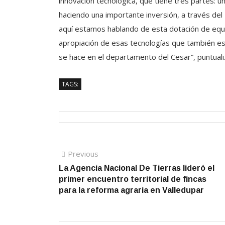
innovación tecnológica, que tiene tres partes: un
haciendo una importante inversión, a través del P
aquí estamos hablando de esta dotación de equ
apropiación de esas tecnologías que también e
se hace en el departamento del Cesar”, puntuali
TAGS:
Navegación
Previous
Previous
post:
La Agencia Nacional De Tierras lideró el
de
primer encuentro territorial de fincas
entradas
para la reforma agraria en Valledupar