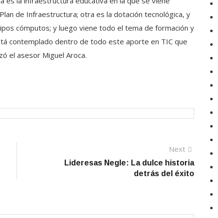
a es la infraestructura educativa en la que se viene
lan de Infraestructura; otra es la dotación tecnológica, y
ipos cómputos; y luego viene todo el tema de formación y
stá contemplado dentro de todo este aporte en TIC que
zó el asesor Miguel Aroca.
Next
Next
post:
Lideresas Negle: La dulce historia
detrás del éxito