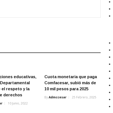
uciones educativas,
Cuota monetaria que paga
 Departamental
Comfacesar, subió más de
el respeto y la
10 mil pesos para 2025
de derechos
By
Admccesar
25 Febrero, 2025
ar
10 Junio, 2022