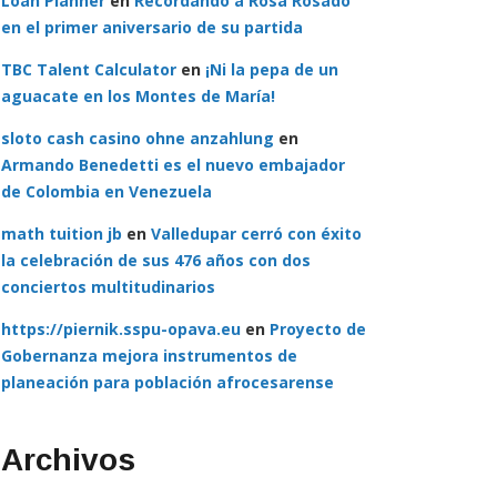
Loan Planner
en
Recordando a Rosa Rosado
en el primer aniversario de su partida
TBC Talent Calculator
en
¡Ni la pepa de un
aguacate en los Montes de María!
sloto cash casino ohne anzahlung
en
Armando Benedetti es el nuevo embajador
de Colombia en Venezuela
math tuition jb
en
Valledupar cerró con éxito
la celebración de sus 476 años con dos
conciertos multitudinarios
https://piernik.sspu-opava.eu
en
Proyecto de
Gobernanza mejora instrumentos de
planeación para población afrocesarense
Archivos