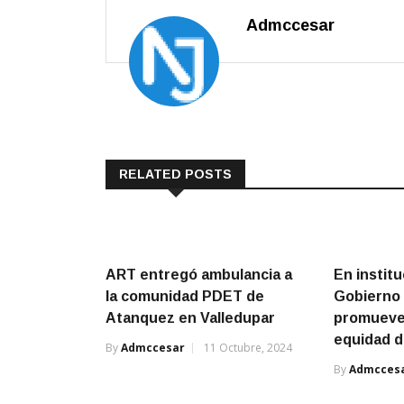
Admccesar
RELATED POSTS
ART entregó ambulancia a
En instit
la comunidad PDET de
Gobierno
Atanquez en Valledupar
promueve 
equidad 
By
Admccesar
11 Octubre, 2024
By
Admcces