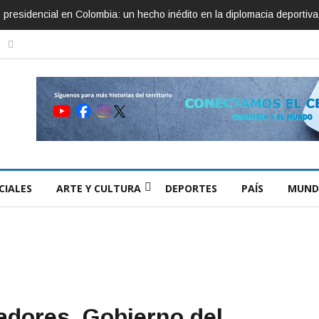
ón presidencial en Colombia: un hecho inédito en la diplomacia deportiva
CIALES
ARTE Y CULTURA
DEPORTES
PAÍS
MUND
dores, Gobierno del