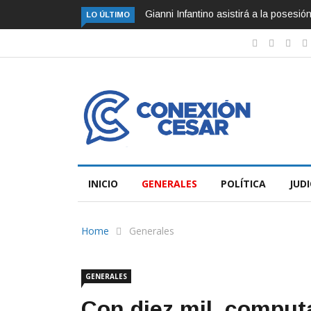
Gianni Infantino asistirá a la posesi
LO ÚLTIMO
INICIO
GENERALES
POLÍTICA
JUDI
Home
Generales
GENERALES
Con diez mil computa