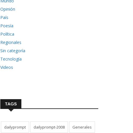
Mundo
Opinión
País
Poesía
Política
Regionales
Sin categoría
Tecnología
Videos
TAGS
dailyprompt
dailyprompt-2008
Generales