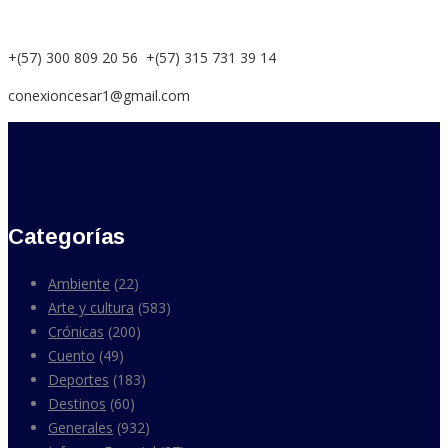
+(57) 300 809 20 56 +(57) 315 731 39 14
conexioncesar1@gmail.com
Categorías
Ambiente
(22)
Arte y cultura
(583)
Crónicas
(200)
Cuento
(49)
Deportes
(183)
Destinos
(60)
Generales
(932)