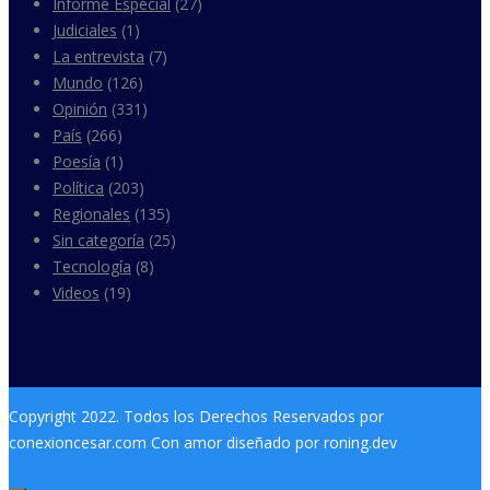
Informe Especial
(27)
Judiciales
(1)
La entrevista
(7)
Mundo
(126)
Opinión
(331)
País
(266)
Poesía
(1)
Política
(203)
Regionales
(135)
Sin categoría
(25)
Tecnología
(8)
Videos
(19)
Copyright 2022. Todos los Derechos Reservados por
conexioncesar.com Con amor diseñado por roning.dev