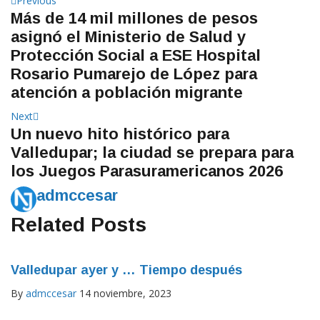
Navegación
Previous
Más de 14 mil millones de pesos
post:
de
asignó el Ministerio de Salud y
entradas
Protección Social a ESE Hospital
Rosario Pumarejo de López para
atención a población migrante
Next
Next
Un nuevo hito histórico para
post:
Valledupar; la ciudad se prepara para
los Juegos Parasuramericanos 2026
admccesar
Related Posts
Valledupar ayer y … Tiempo después
By
admccesar
14 noviembre, 2023