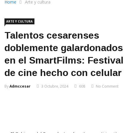
Home
Arte y cultura
ARTE Y CULTURA
Talentos cesarenses
doblemente galardonados
en el SmartFilms: Festival
de cine hecho con celular
By
Admccesar
3 Octubre, 2024
608
No Comment