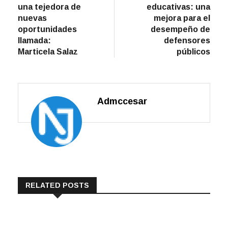
de
una tejedora de
educativas: una
entradas
nuevas
mejora para el
oportunidades
desempeño de
llamada:
defensores
Marticela Salaz
públicos
Admccesar
RELATED POSTS