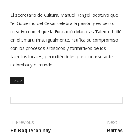
El secretario de Cultura, Manuel Rangel, sostuvo que
“el Gobierno del Cesar celebra la pasión y esfuerzo
creativo con el que la Fundación Manotas Talento brilló
en el SmartFilms. Igualmente, ratifica su compromiso
con los procesos artísticos y formativos de los
talentos locales, permitiéndoles posicionarse ante
Colombia y el mundo”.
TAGS:
Navegación
Previous
Next
Previous
Next
post:
post:
En Boquerón hay
Barras