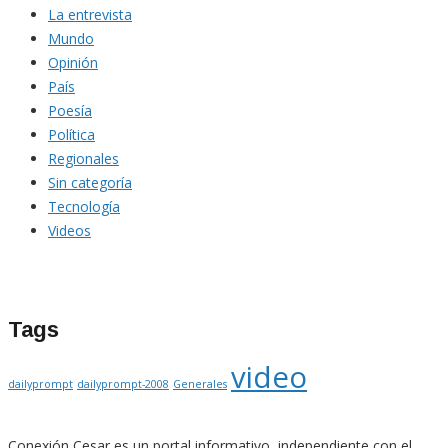
La entrevista
Mundo
Opinión
País
Poesía
Política
Regionales
Sin categoría
Tecnología
Videos
Tags
video
dailyprompt
dailyprompt-2008
Generales
Conexión Cesar es un portal informativo, independiente con el