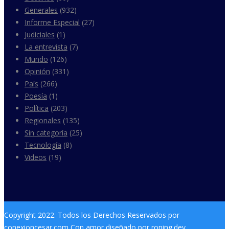
Generales
(932)
Informe Especial
(27)
Judiciales
(1)
La entrevista
(7)
Mundo
(126)
Opinión
(331)
País
(266)
Poesía
(1)
Política
(203)
Regionales
(135)
Sin categoría
(25)
Tecnología
(8)
Videos
(19)
Copyright 2022. Todos los Derechos Reservados por
conexioncesar.com Con amor diseñado por roning.dev