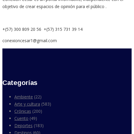
objetivo de crear espacios de opinión para el público .
+(57) 300 809 20 56 +(57) 315 731 39 14
conexioncesar1@gmail.com
Categorías
Ambiente
(22)
Arte y cultura
(583)
Crónicas
(200)
Cuento
(49)
Deportes
(183)
Destinos
(60)