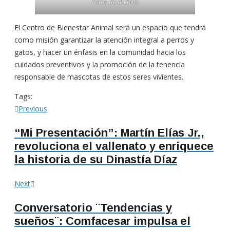
Fotos de archivo
El Centro de Bienestar Animal será un espacio que tendrá
como misión garantizar la atención integral a perros y
gatos, y hacer un énfasis en la comunidad hacia los
cuidados preventivos y la promoción de la tenencia
responsable de mascotas de estos seres vivientes.
Tags:
Navegación
Previous
Previous
post:
de
“Mi Presentación”: Martín Elías Jr.,
revoluciona el vallenato y enriquece
entradas
la historia de su Dinastía Díaz
Next
Next
post:
Conversatorio ¨Tendencias y
sueños¨: Comfacesar impulsa el