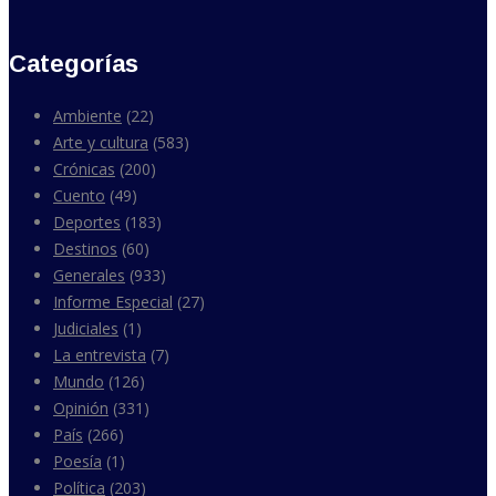
Categorías
Ambiente
(22)
Arte y cultura
(583)
Crónicas
(200)
Cuento
(49)
Deportes
(183)
Destinos
(60)
Generales
(933)
Informe Especial
(27)
Judiciales
(1)
La entrevista
(7)
Mundo
(126)
Opinión
(331)
País
(266)
Poesía
(1)
Política
(203)