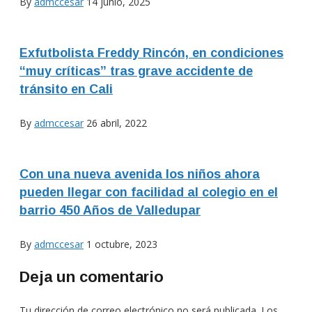
By
admccesar
14 junio, 2025
Exfutbolista Freddy Rincón, en condiciones
“muy críticas” tras grave accidente de
tránsito en Cali
By
admccesar
26 abril, 2022
Con una nueva avenida los niños ahora
pueden llegar con facilidad al colegio en el
barrio 450 Años de Valledupar
By
admccesar
1 octubre, 2023
Deja un comentario
Tu dirección de correo electrónico no será publicada.
Los