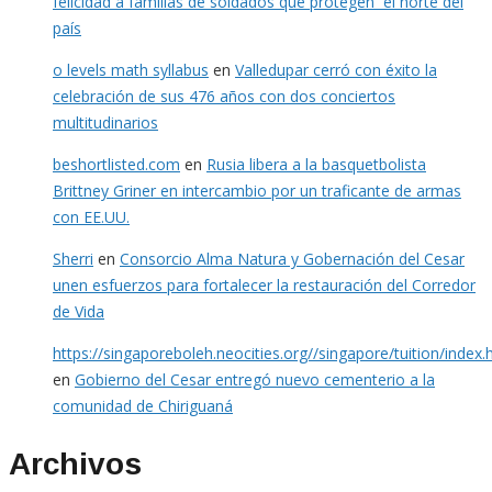
felicidad a familias de soldados que protegen el norte del
país
o levels math syllabus
en
Valledupar cerró con éxito la
celebración de sus 476 años con dos conciertos
multitudinarios
beshortlisted.com
en
Rusia libera a la basquetbolista
Brittney Griner en intercambio por un traficante de armas
con EE.UU.
Sherri
en
Consorcio Alma Natura y Gobernación del Cesar
unen esfuerzos para fortalecer la restauración del Corredor
de Vida
https://singaporeboleh.neocities.org//singapore/tuition/index.
en
Gobierno del Cesar entregó nuevo cementerio a la
comunidad de Chiriguaná
Archivos