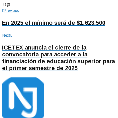
Tags:
Navegación
Previous
Previous
post:
de
En 2025 el mínimo será de $1.623.500
entradas
Next
Next
post:
ICETEX anuncia el cierre de la
convocatoria para acceder a la
financiación de educación superior para
el primer semestre de 2025