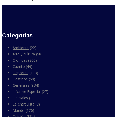
Categorías
Ambiente
(22)
Arte y cultura
(583)
Crónicas
(200)
Cuento
(49)
Deportes
(183)
Destinos
(60)
Generales
(934)
Informe Especial
(27)
Judiciales
(1)
La entrevista
(7)
Mundo
(126)
Opinión
(331)