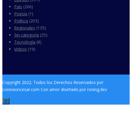
País
(266)
Poesía
(1)
Política
(203)
Regionales
(135)
Sin categoría
(25)
Tecnología
(8)
Videos
(19)
Copyright 2022. Todos los Derechos Reservados por
conexioncesar.com Con amor diseñado por roning.dev