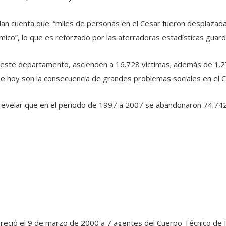
n cuenta que: “miles de personas en el Cesar fueron desplazadas d
nómico”, lo que es reforzado por las aterradoras estadísticas guar
 en este departamento, ascienden a 16.728 víctimas; además de 1.
e hoy son la consecuencia de grandes problemas sociales en el C
l revelar que en el periodo de 1997 a 2007 se abandonaron 74.742
ció el 9 de marzo de 2000 a 7 agentes del Cuerpo Técnico de Inve