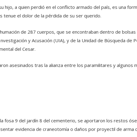
u hijo, a quien perdió en el conflicto armado del país, es una for
s tenue el dolor de la pérdida de su ser querido.
exhumación de 287 cuerpos, que se encontraban dentro de bolsas 
e Investigación y Acusación (UIA), y de la Unidad de Búsqueda d
mental del Cesar.
on asesinados tras la alianza entre los paramilitares y algunos m
 la fosa 9 del jardín 8 del cementerio, se aportaron los restos ó
presentar evidencia de craneotomía o daños por proyectil de arma 