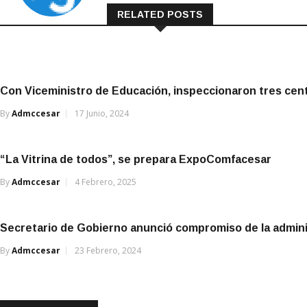
RELATED POSTS
Con Viceministro de Educación, inspeccionaron tres ce
By
Admccesar
17 Junio, 2024
“La Vitrina de todos”, se prepara ExpoComfacesar
By
Admccesar
4 Febrero, 2025
Secretario de Gobierno anunció compromiso de la adminis
By
Admccesar
23 Febrero, 2024