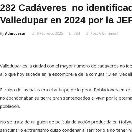
282 Cadáveres no identific
Valledupar en 2024 por la JE
By
Admccesar
9 Febrero, 2025
584
Post A Comment
Valledupar es la ciudad con el mayor número de cadáveres no ide
a lo que hoy sucede en la escombrera de la comuna 13 en Medellí
El ruido de las balas era el anticipo de lo peor. Poblaciones en
no abandonaban su tierra eran sentenciados a ‘vivir’ por la eterni
población.
No se trata de un guion de película de acción producida en Holly
sanguinario extremismo quiso condenar al territorio a no tener n