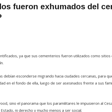
ados fueron exhumados del c
P
ntificados, ya que sus cementerios fueron utilizados como sitios
n.
teras debían esconderse migrando hacia ciudades cercanas, para qu
dad en el fondo de ella, luego de ser asesinados frente a sus fami
wood, sino el panorama que los paramilitares le impusieron al Ce
i Estado, ni derecho y mucho menos a ser social.