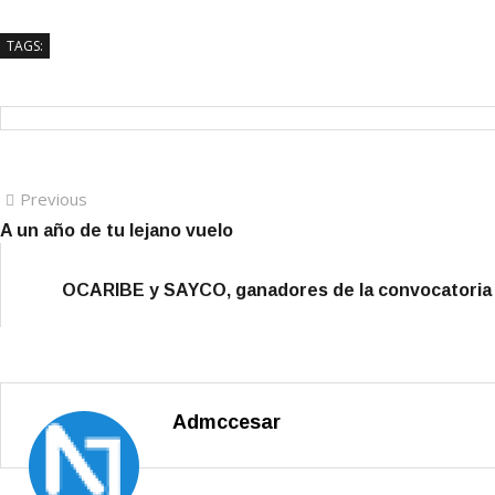
TAGS:
Navegación
Previous
Previous
post:
A un año de tu lejano vuelo
de
entradas
OCARIBE y SAYCO, ganadores de la convocatoria d
Admccesar