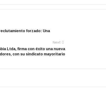
 reclutamiento forzado: Una
Next
Next
post:
ia Ltda, firma con éxito una nueva
dores, con su sindicato mayoritario