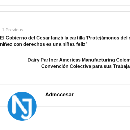
Navegación
Previous
Previous
post:
El Gobierno del Cesar lanzó la cartilla ‘Protejámonos del
de
niñez con derechos es una niñez feliz’
entradas
Dairy Partner Americas Manufacturing Colomb
Convención Colectiva para sus Trabaja
Admccesar