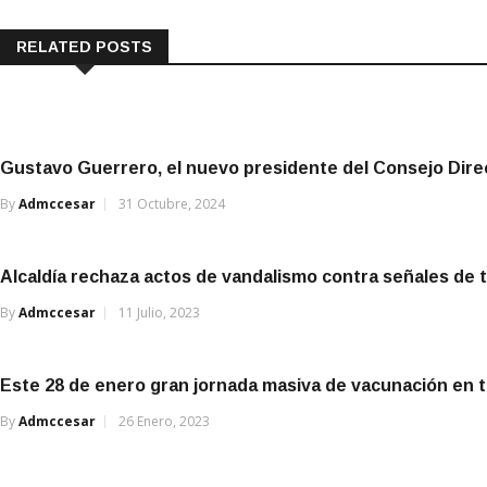
RELATED POSTS
Gustavo Guerrero, el nuevo presidente del Consejo Dir
By
Admccesar
31 Octubre, 2024
Alcaldía rechaza actos de vandalismo contra señales de tr
By
Admccesar
11 Julio, 2023
Este 28 de enero gran jornada masiva de vacunación en 
By
Admccesar
26 Enero, 2023