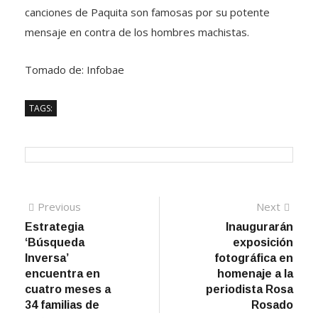
canciones de Paquita son famosas por su potente
mensaje en contra de los hombres machistas.
Tomado de: Infobae
TAGS:
Navegación
Previous
Next
Previous
Next
post:
post:
Estrategia
Inaugurarán
de
‘Búsqueda
exposición
entradas
Inversa’
fotográfica en
encuentra en
homenaje a la
cuatro meses a
periodista Rosa
34 familias de
Rosado