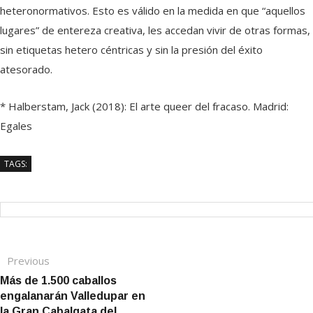
heteronormativos. Esto es válido en la medida en que “aquellos
lugares” de entereza creativa, les accedan vivir de otras formas,
sin etiquetas hetero céntricas y sin la presión del éxito
atesorado.
*
Halberstam, Jack (2018): El arte queer del fracaso. Madrid:
Egales
TAGS:
Previous
Previous post:
Navegación de entradas
Más de 1.500 caballos
engalanarán Valledupar en
la Gran Cabalgata del