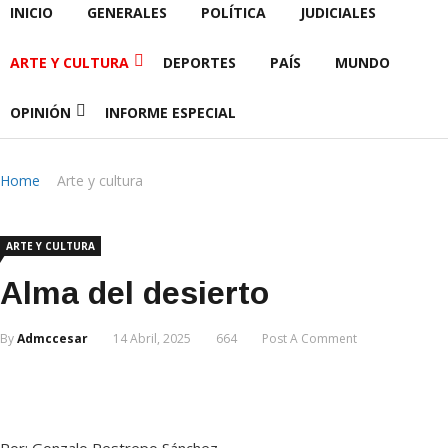
INICIO
GENERALES
POLÍTICA
JUDICIALES
ARTE Y CULTURA
DEPORTES
PAÍS
MUNDO
OPINIÓN
INFORME ESPECIAL
Home
Arte y cultura
ARTE Y CULTURA
Alma del desierto
By
Admccesar
14 Abril, 2025
664
Post A Comment