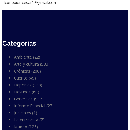
conexioncesar1@gmail.com
Categorías
Ambiente
(22)
Arte y cultura
(583)
Crónicas
(200)
Cuento
(49)
Deportes
(183)
Destinos
(60)
Generales
(932)
Informe Especial
(27)
Judiciales
(1)
La entrevista
(7)
Mundo
(126)