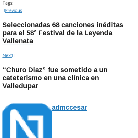
Tags:
Navegación
Previous
Previous
post:
de
Seleccionadas 68 canciones inéditas
para el 58° Festival de la Leyenda
entradas
Vallenata
Next
Next
post:
“Churo Diaz” fue sometido a un
cateterismo en una clínica en
Valledupar
admccesar