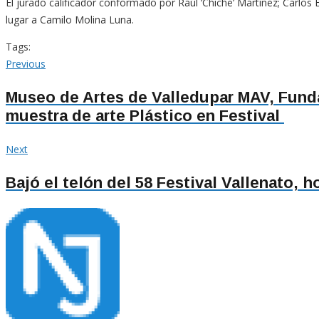
El jurado calificador conformado por Raúl ‘Chiche’ Martínez; Carlos
lugar a Camilo Molina Luna.
Tags:
Navegación
Previous
Previous
post:
de
Museo de Artes de Valledupar MAV, Fundac
muestra de arte Plástico en Festival
entradas
Next
Next
post:
Bajó el telón del 58 Festival Vallenato,