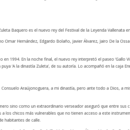
 Zuleta Baquero es el nuevo rey del Festival de la Leyenda Vallenata
Omar Hernández, Edgardo Bolaño, Javier Álvarez, Jairo De la Ossa y
 en 1994. En la noche final, el nuevo rey interpretó el paseo ‘Gallo Vie
 puya ‘A la dinastía Zuleta’, de su autoría. Lo acompañó en la caja En
o, Consuelo Araújonoguera, a mi dinastía, pero ante todo a Dios, a m
ero sino como un extraordinario verseador aseguró que entre sus co
s a los chicos más vulnerables que no tienen acceso a este instrume
de habitantes de calle.