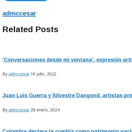
admccesar
Related Posts
‘Conversaciones desde mi ventana’, expresión artí
By
admccesar
16 julio, 2022
Juan Luis Guerra y Silvestre Dangond, artistas pri
By
admccesar
28 enero, 2024
Colombia declara la cumbia como patrimonio nac