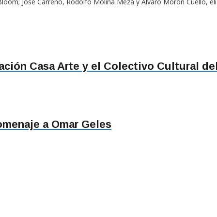
 Bloom; José Carreño, Rodolfo Molina Meza y Álvaro Morón Cuello, elig
ión Casa Arte y el Colectivo Cultural de
 homenaje a Omar Geles