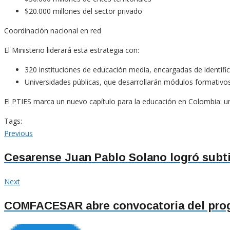
$20.000 millones del sector privado
Coordinación nacional en red
El Ministerio liderará esta estrategia con:
320 instituciones de educación media, encargadas de identifica
Universidades públicas, que desarrollarán módulos formativ
El PTIES marca un nuevo capítulo para la educación en Colombia: un
Tags:
Navegación
Previous
Previous
post:
de
Cesarense Juan Pablo Solano logró subt
entradas
Next
Next
post:
COMFACESAR abre convocatoria del prog