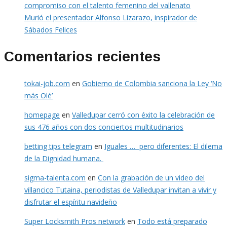
compromiso con el talento femenino del vallenato
Murió el presentador Alfonso Lizarazo, inspirador de
Sábados Felices
Comentarios recientes
tokai-job.com
en
Gobierno de Colombia sanciona la Ley ‘No
más Olé’
homepage
en
Valledupar cerró con éxito la celebración de
sus 476 años con dos conciertos multitudinarios
betting tips telegram
en
Iguales … pero diferentes: El dilema
de la Dignidad humana.
sigma-talenta.com
en
Con la grabación de un video del
villancico Tutaina, periodistas de Valledupar invitan a vivir y
disfrutar el espíritu navideño
Super Locksmith Pros network
en
Todo está preparado