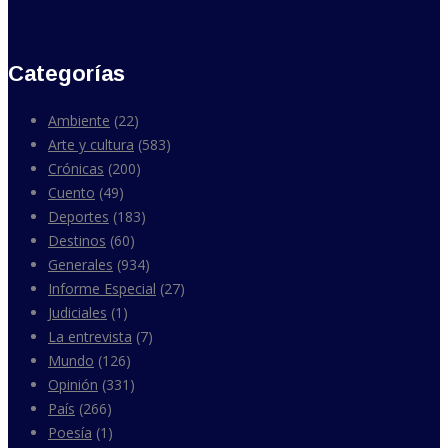
Categorías
Ambiente
(22)
Arte y cultura
(583)
Crónicas
(200)
Cuento
(49)
Deportes
(183)
Destinos
(60)
Generales
(934)
Informe Especial
(27)
Judiciales
(1)
La entrevista
(7)
Mundo
(126)
Opinión
(331)
País
(266)
Poesía
(1)