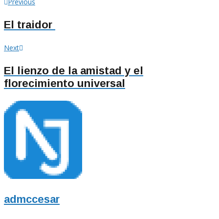
Navegación
Previous
Previous
post:
de
El traidor
entradas
Next
Next
post:
El lienzo de la amistad y el
florecimiento universal
admccesar