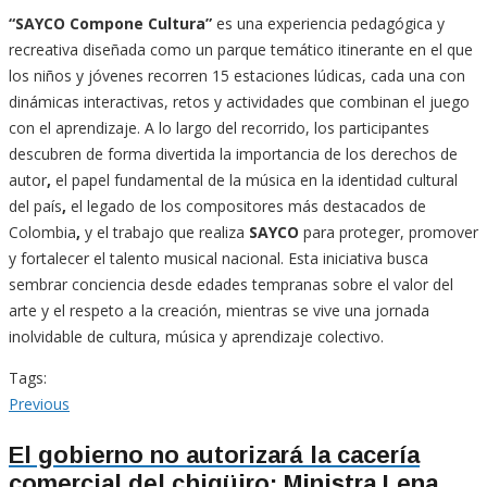
“SAYCO Compone Cultura”
es una experiencia pedagógica y
recreativa diseñada como un parque temático itinerante en el que
los niños y jóvenes recorren 15 estaciones lúdicas, cada una con
dinámicas interactivas, retos y actividades que combinan el juego
con el aprendizaje. A lo largo del recorrido, los participantes
descubren de forma divertida la importancia de los derechos de
autor
,
el papel fundamental de
la música en la identidad cultural
del país
,
el legado de los compositores más destacados de
Colombia
,
y el trabajo que realiza
SAYCO
para proteger, promover
y fortalecer el talento musical nacional. Esta iniciativa busca
sembrar conciencia desde edades tempranas sobre el valor del
arte y el respeto a la creación, mientras se vive una jornada
inolvidable de cultura, música y aprendizaje colectivo.
Tags:
Navegación
Previous
Previous
post:
de
El gobierno no autorizará la cacería
comercial del chigüiro: Ministra Lena