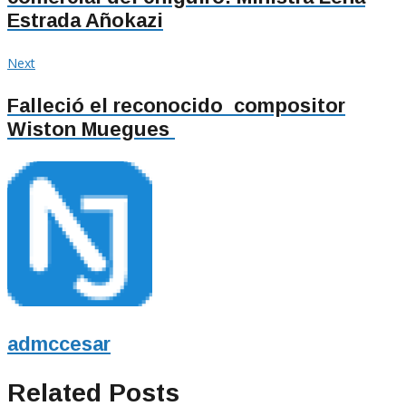
entradas
Estrada Añokazi
Next
Next
post:
Falleció el reconocido compositor
Wiston Muegues
admccesar
Related Posts