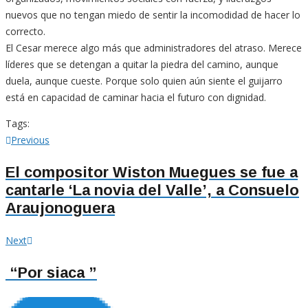
nuevos que no tengan miedo de sentir la incomodidad de hacer lo
correcto.
El Cesar merece algo más que administradores del atraso. Merece
líderes que se detengan a quitar la piedra del camino, aunque
duela, aunque cueste. Porque solo quien aún siente el guijarro
está en capacidad de caminar hacia el futuro con dignidad.
Tags:
Navegación
Previous
Previous
post:
de
El compositor Wiston Muegues se fue a
cantarle ‘La novia del Valle’, a Consuelo
entradas
Araujonoguera
Next
Next
post:
“Por siaca ”