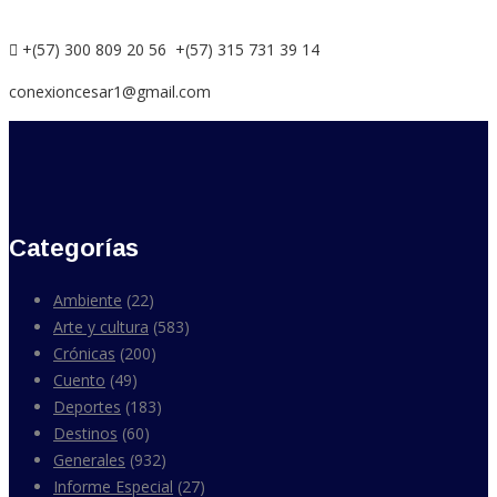
+(57) 300 809 20 56 +(57) 315 731 39 14
conexioncesar1@gmail.com
Categorías
Ambiente
(22)
Arte y cultura
(583)
Crónicas
(200)
Cuento
(49)
Deportes
(183)
Destinos
(60)
Generales
(932)
Informe Especial
(27)