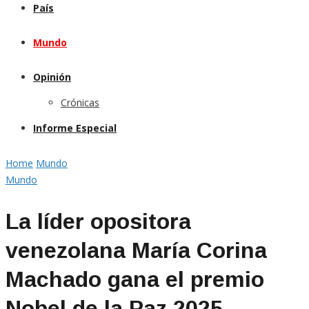
País
Mundo
Opinión
Crónicas
Informe Especial
Home
Mundo
Mundo
La líder opositora
venezolana María Corina
Machado gana el premio
Nobel de la Paz 2025