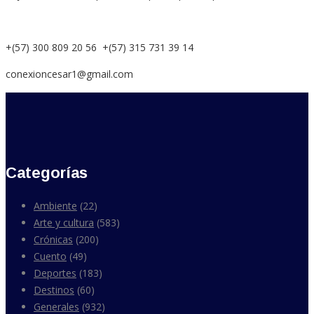
+(57) 300 809 20 56 +(57) 315 731 39 14
conexioncesar1@gmail.com
Categorías
Ambiente
(22)
Arte y cultura
(583)
Crónicas
(200)
Cuento
(49)
Deportes
(183)
Destinos
(60)
Generales
(932)