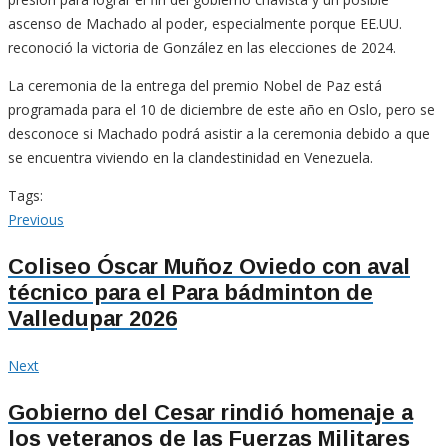
ascenso de Machado al poder, especialmente porque EE.UU.
reconoció la victoria de González en las elecciones de 2024.
La ceremonia de la entrega del premio Nobel de Paz está
programada para el 10 de diciembre de este año en Oslo, pero se
desconoce si Machado podrá asistir a la ceremonia debido a que
se encuentra viviendo en la clandestinidad en Venezuela.
Tags:
Navegación
Previous
Previous
post:
de
Coliseo Óscar Muñoz Oviedo con aval
técnico para el Para bádminton de
entradas
Valledupar 2026
Next
Next
post:
Gobierno del Cesar rindió homenaje a
los veteranos de las Fuerzas Militares