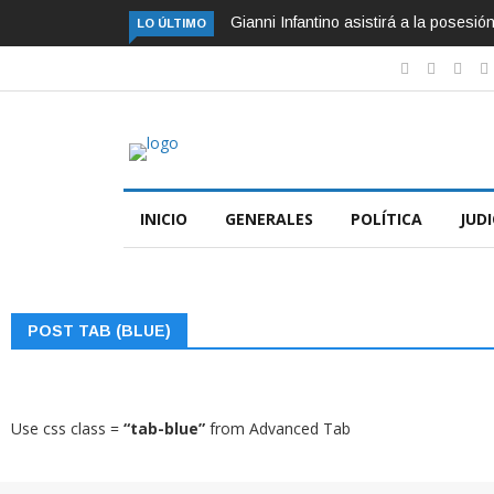
Gianni Infantino asistirá a la posesi
LO ÚLTIMO
INICIO
GENERALES
POLÍTICA
JUDI
POST TAB (BLUE)
Use css class =
“tab-blue”
from Advanced Tab