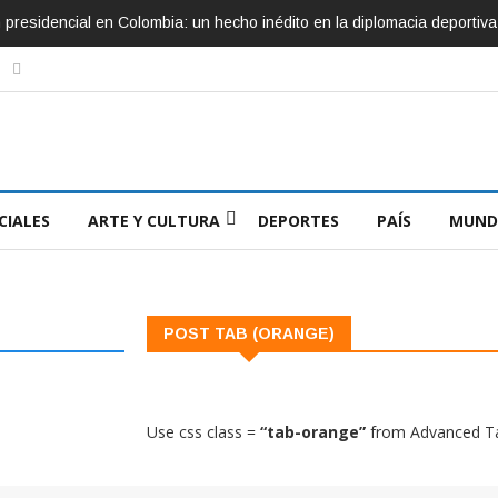
ón presidencial en Colombia: un hecho inédito en la diplomacia deportiva
CIALES
ARTE Y CULTURA
DEPORTES
PAÍS
MUND
POST TAB (ORANGE)
Use css class =
“tab-orange”
from Advanced T