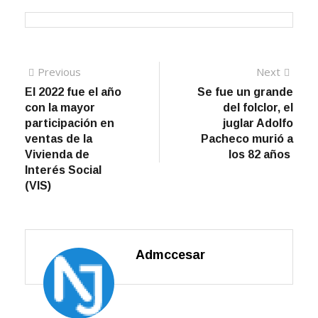
Navegación
Previous
Next
Previous
Next
post:
post:
El 2022 fue el año
Se fue un grande
de
con la mayor
del folclor, el
entradas
participación en
juglar Adolfo
ventas de la
Pacheco murió a
Vivienda de
los 82 años
Interés Social
(VIS)
Admccesar