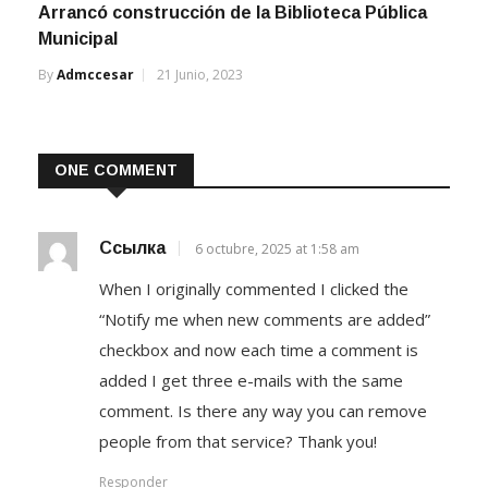
Arrancó construcción de la Biblioteca Pública
Municipal
By
Admccesar
21 Junio, 2023
ONE COMMENT
Ссылка
6 octubre, 2025 at 1:58 am
When I originally commented I clicked the
“Notify me when new comments are added”
checkbox and now each time a comment is
added I get three e-mails with the same
comment. Is there any way you can remove
people from that service? Thank you!
Responder