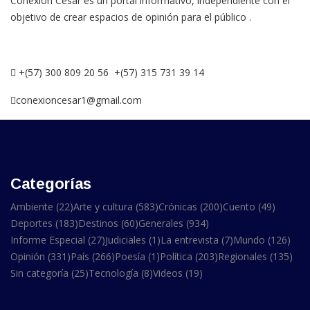
Conexión Cesar es un portal informativo, independiente con el
objetivo de crear espacios de opinión para el público .
+(57) 300 809 20 56 +(57) 315 731 39 14
conexioncesar1@gmail.com
Categorías
Ambiente
(22)
Arte y cultura
(583)
Crónicas
(200)
Cuento
(49)
Deportes
(183)
Destinos
(60)
Generales
(934)
Informe Especial
(27)
Judiciales
(1)
La entrevista
(7)
Mundo
(126)
Opinión
(331)
País
(266)
Poesía
(1)
Política
(203)
Regionales
(135)
Sin categoría
(25)
Tecnología
(8)
Videos
(19)