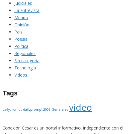
Judiciales
La entrevista
Mundo
Opinión
País
Poesía
Política
Regionales
Sin categoría
Tecnología
Videos
Tags
video
dailyprompt
dailyprompt-2008
Generales
Conexión Cesar es un portal informativo, independiente con el