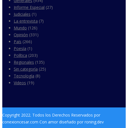
Generales
(934)
Informe Especial
(27)
Judiciales
(1)
La entrevista
(7)
Mundo
(126)
Opinión
(331)
País
(266)
Poesía
(1)
Política
(203)
Regionales
(135)
Sin categoría
(25)
Tecnología
(8)
Videos
(19)
Copyright 2022. Todos los Derechos Reservados por
conexioncesar.com Con amor diseñado por roning.dev