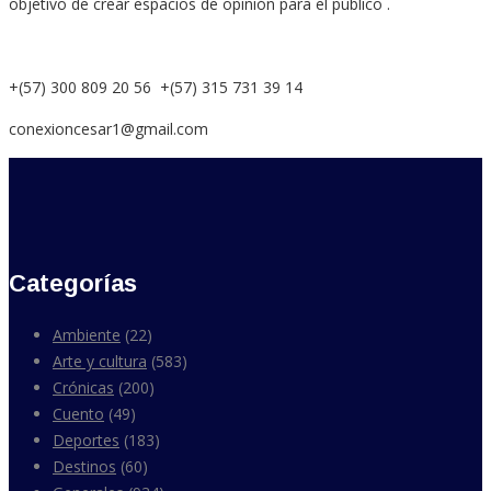
objetivo de crear espacios de opinión para el público .
+(57) 300 809 20 56 +(57) 315 731 39 14
conexioncesar1@gmail.com
Categorías
Ambiente
(22)
Arte y cultura
(583)
Crónicas
(200)
Cuento
(49)
Deportes
(183)
Destinos
(60)