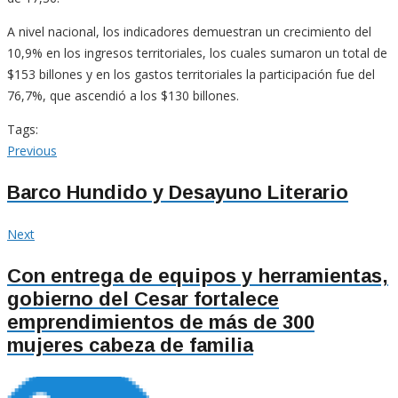
A nivel nacional, los indicadores demuestran un crecimiento del
10,9% en los ingresos territoriales, los cuales sumaron un total de
$153 billones y en los gastos territoriales la participación fue del
76,7%, que ascendió a los $130 billones.
Tags:
Navegación
Previous
Previous
post:
de
Barco Hundido y Desayuno Literario
entradas
Next
Next
post:
Con entrega de equipos y herramientas,
gobierno del Cesar fortalece
emprendimientos de más de 300
mujeres cabeza de familia