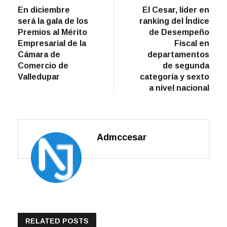
post:
post:
En diciembre
El Cesar, líder en
de
será la gala de los
ranking del Índice
entradas
Premios al Mérito
de Desempeño
Empresarial de la
Fiscal en
Cámara de
departamentos
Comercio de
de segunda
Valledupar
categoría y sexto
a nivel nacional
Admccesar
RELATED POSTS