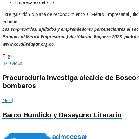
Empresario del año
Este galardón o placa de reconocimiento al Mérito Empresarial Julio
entidad.
Los empresarios, afiliados y emprendedores pertenecientes al secto
Premios al Mérito Empresarial Julio Villazón Baquero 2023, podrá
www.ccvalledupar.org.co.
Tags:
Navegación
Previous
Previous
post:
de
Procuraduría investiga alcalde de Boscon
bomberos
entradas
Next
Next
post:
Barco Hundido y Desayuno Literario
admccesar