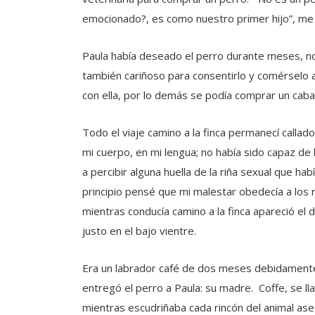
emocionado?, es como nuestro primer hijo”, me di
Paula había deseado el perro durante meses, no h
también cariñoso para consentirlo y comérselo a 
con ella, por lo demás se podía comprar un cabal
Todo el viaje camino a la finca permanecí callado
mi cuerpo, en mi lengua; no había sido capaz de 
a percibir alguna huella de la riña sexual que ha
principio pensé que mi malestar obedecía a los
mientras conducía camino a la finca apareció e
justo en el bajo vientre.
Era un labrador café de dos meses debidamente 
entregó el perro a Paula: su madre. Coffe, se l
mientras escudriñaba cada rincón del animal as