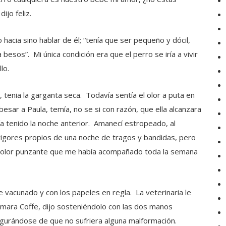
jo feliz.
acia sino hablar de él; “tenía que ser pequeño y dócil,
besos”. Mi única condición era que el perro se iría a vivir
lo.
, tenia la garganta seca. Todavía sentía el olor a puta en
besar a Paula, temía, no se si con razón, que ella alcanzara
bía tenido la noche anterior. Amanecí estropeado, al
 rigores propios de una noche de tragos y bandidas, pero
l dolor punzante que me había acompañado toda la semana
vacunado y con los papeles en regla. La veterinaria le
lamara Coffe, dijo sosteniéndolo con las dos manos
egurándose de que no sufriera alguna malformación.