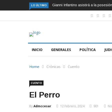
Gianni Infantino asistirá a la posesi
LO ÚLTIMO
INICIO
GENERALES
POLÍTICA
JUDI
Home
Crónicas
Cuento
CUENTO
El Perro
By
Admccesar
12 Febrero, 2024
901
No