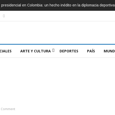
ón presidencial en Colombia: un hecho inédito en la diplomacia deportiva
CIALES
ARTE Y CULTURA
DEPORTES
PAÍS
MUND
 Comment