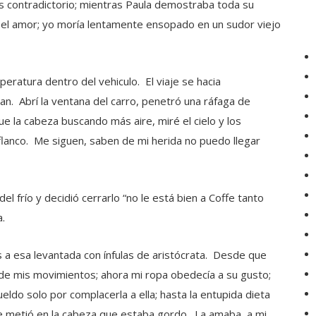
s contradictorio; mientras Paula demostraba toda su
er el amor; yo moría lentamente ensopado en un sudor viejo
peratura dentro del vehiculo. El viaje se hacia
an. Abrí la ventana del carro, penetró una ráfaga de
e la cabeza buscando más aire, miré el cielo y los
 flanco. Me siguen, saben de mi herida no puedo llegar
del frío y decidió cerrarlo “no le está bien a Coffe tanto
a.
a esa levantada con ínfulas de aristócrata. Desde que
de mis movimientos; ahora mi ropa obedecía a su gusto;
ldo solo por complacerla a ella; hasta la entupida dieta
le metió en la cabeza que estaba gordo. La amaba, a mi