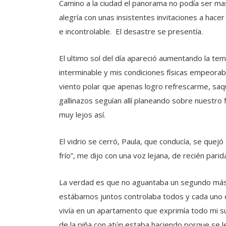
Camino a la ciudad el panorama no podía ser ma
alegría con unas insistentes invitaciones a hac
e incontrolable. El desastre se presentía.
El ultimo sol del día apareció aumentando la tem
interminable y mis condiciones físicas empeorab
viento polar que apenas logro refrescarme, saqu
gallinazos seguían allí planeando sobre nuestro
muy lejos así.
El vidrio se cerró, Paula, que conducía, se quejó 
frío”, me dijo con una voz lejana, de recién parid
La verdad es que no aguantaba un segundo más 
estábamos juntos controlaba todos y cada uno 
vivía en un apartamento que exprimía todo mi sue
de la piña con atún estaba haciendo porque se 