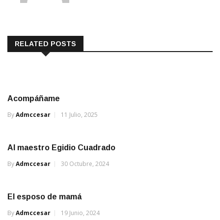
RELATED POSTS
Acompáñame
By
Admccesar
11 Julio, 2025
Al maestro Egidio Cuadrado
By
Admccesar
30 Octubre, 2024
El esposo de mamá
By
Admccesar
19 Junio, 2024