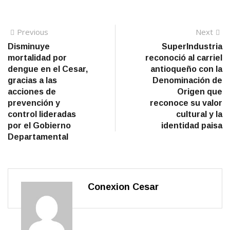
Navegación de entradas
Previous
Previous post:
Next
N
po
Disminuye
SuperIndustria
mortalidad por
reconoció al carriel
dengue en el Cesar,
antioqueño con la
gracias a las
Denominación de
acciones de
Origen que
prevención y
reconoce su valor
control lideradas
cultural y la
por el Gobierno
identidad paisa
Departamental
Conexion Cesar