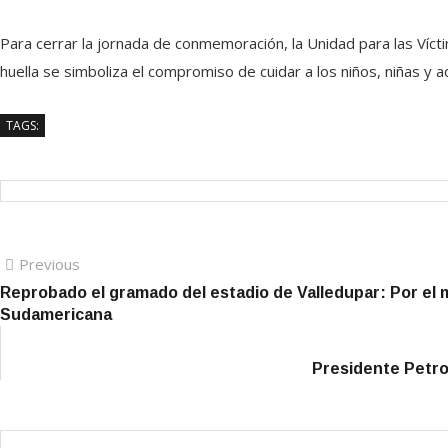
Para cerrar la jornada de conmemoración, la Unidad para las Vícti
huella se simboliza el compromiso de cuidar a los niños, niñas y 
TAGS:
Navegación
Previous
Previous
post:
Reprobado el gramado del estadio de Valledupar: Por el
de
Sudamericana
entradas
Presidente Petro