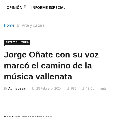
OPINIÓN
INFORME ESPECIAL
Home
Arte y cultura
ARTE Y CULTURA
Jorge Oñate con su voz
marcó el camino de la
música vallenata
By
Admccesar
28 Febrero, 2024
932
13 Comments