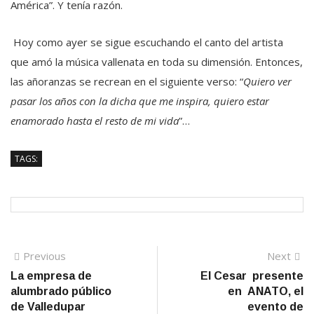
América”. Y tenía razón.
Hoy como ayer se sigue escuchando el canto del artista
que amó la música vallenata en toda su dimensión. Entonces,
las añoranzas se recrean en el siguiente verso: “
Quiero ver
pasar los años con la dicha que me inspira, quiero estar
enamorado hasta el resto de mi vida
”…
TAGS:
Navegación
Previous
N
Previous
Next
post:
po
La empresa de
El Cesar presente
de
alumbrado público
en ANATO, el
entradas
de Valledupar
evento de