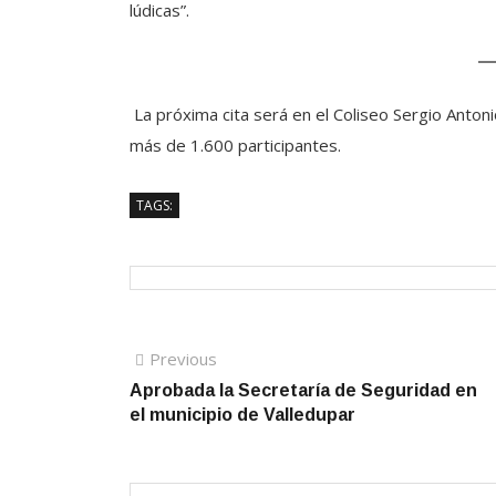
lúdicas”.
La próxima cita será en el Coliseo Sergio Anton
más de 1.600 participantes.
TAGS:
Navegación
Previous
Previous
post:
Aprobada la Secretaría de Seguridad en
de
el municipio de Valledupar
entradas