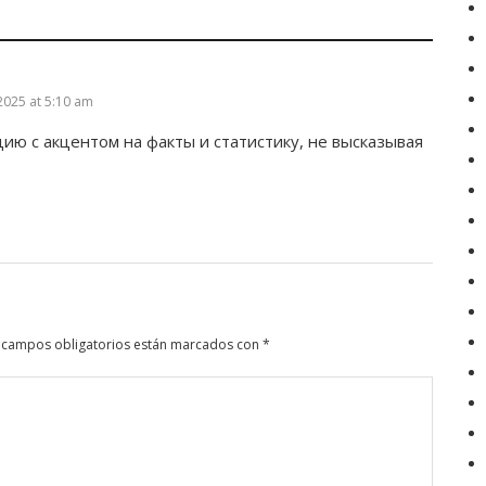
2025 at 5:10 am
ию с акцентом на факты и статистику, не высказывая
 campos obligatorios están marcados con
*