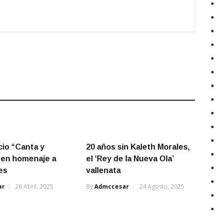
cio “Canta y
20 años sin Kaleth Morales,
 en homenaje a
el ‘Rey de la Nueva Ola’
es
vallenata
ar
26 Abril, 2025
By
Admccesar
24 Agosto, 2025