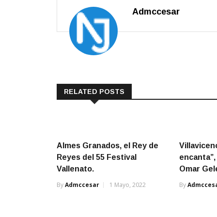
Admccesar
RELATED POSTS
Almes Granados, el Rey de
Villavicen
Reyes del 55 Festival
encanta”,
Vallenato.
Omar Gel
By
Admccesar
1 Mayo, 2022
By
Admcces