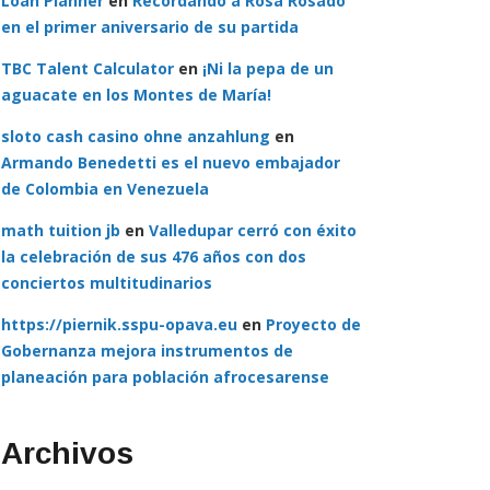
Loan Planner
en
Recordando a Rosa Rosado
en el primer aniversario de su partida
TBC Talent Calculator
en
¡Ni la pepa de un
aguacate en los Montes de María!
sloto cash casino ohne anzahlung
en
Armando Benedetti es el nuevo embajador
de Colombia en Venezuela
math tuition jb
en
Valledupar cerró con éxito
la celebración de sus 476 años con dos
conciertos multitudinarios
https://piernik.sspu-opava.eu
en
Proyecto de
Gobernanza mejora instrumentos de
planeación para población afrocesarense
Archivos