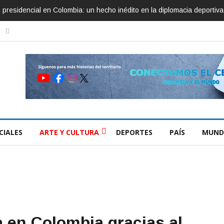
ón presidencial en Colombia: un hecho inédito en la diplomacia deportiva
CIALES
ARTE Y CULTURA
DEPORTES
PAÍS
MUND
a en Colombia gracias al