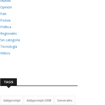
Mundo
Opinión
País
Poesía
Política
Regionales
Sin categoría
Tecnología
Videos
TAGS
dailyprompt
dailyprompt-2008
Generales