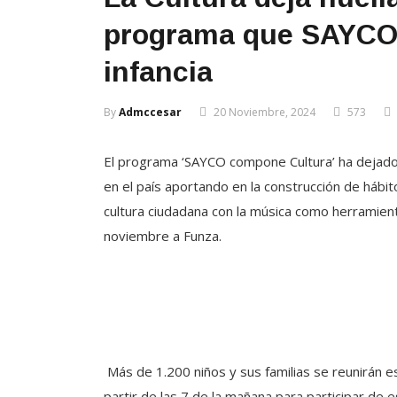
programa que SAYCO 
infancia
By
Admccesar
20 Noviembre, 2024
573
El programa ‘SAYCO compone Cultura’ ha dejado 
en el país aportando en la construcción de háb
cultura ciudadana con la música como herramient
noviembre a Funza.
Más de 1.200 niños y sus familias se reunirán e
partir de las 7 de la mañana para participar de 