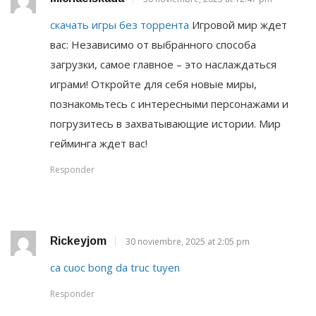
скачать игры без торрента
Игровой мир ждет
вас: Независимо от выбранного способа
загрузки, самое главное – это наслаждаться
играми! Откройте для себя новые миры,
познакомьтесь с интересными персонажами и
погрузитесь в захватывающие истории. Мир
гейминга ждет вас!
Responder
Rickeyjom
30 noviembre, 2025 at 2:05 pm
ca cuoc bong da truc tuyen
Responder