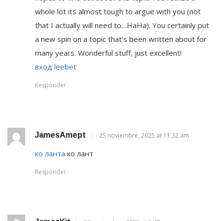
whole lot its almost tough to argue with you (not
that I actually will need to…HaHa). You certainly put
a new spin on a topic that’s been written about for
many years. Wonderful stuff, just excellent!
вход leebet
Responder
JamesAmept
25 noviembre, 2025 at 11:32 am
ко ланта
ко лант
Responder