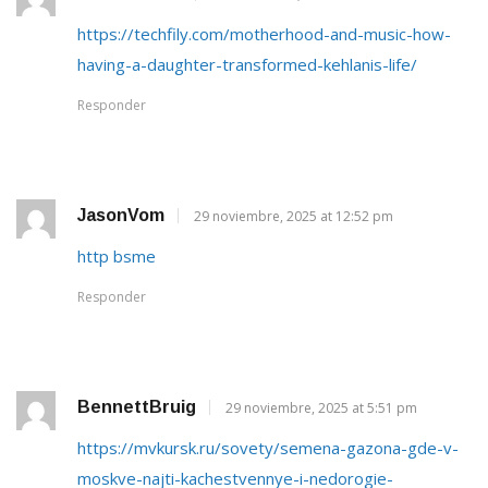
https://techfily.com/motherhood-and-music-how-
having-a-daughter-transformed-kehlanis-life/
Responder
JasonVom
29 noviembre, 2025 at 12:52 pm
http bsme
Responder
BennettBruig
29 noviembre, 2025 at 5:51 pm
https://mvkursk.ru/sovety/semena-gazona-gde-v-
moskve-najti-kachestvennye-i-nedorogie-