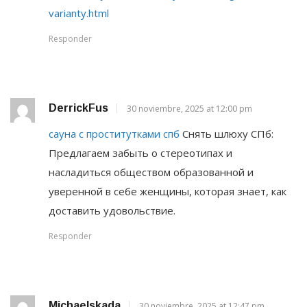
varianty.html
Responder
DerrickFus
30 noviembre, 2025 at 12:00 pm
сауна с проститутками спб
Снять шлюху СПб:
Предлагаем забыть о стереотипах и
насладиться обществом образованной и
уверенной в себе женщины, которая знает, как
доставить удовольствие.
Responder
Michaelskada
30 noviembre, 2025 at 12:47 pm