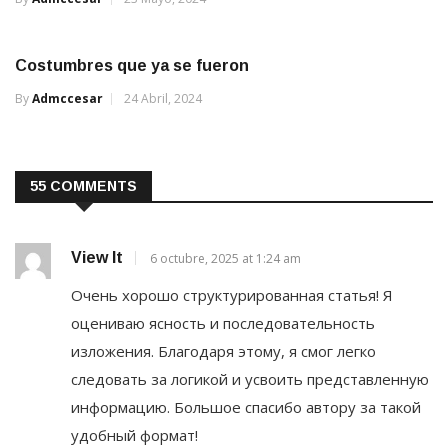
Costumbres que ya se fueron
By
Admccesar
24 Abril, 2024
55 COMMENTS
View It
6 octubre, 2025 at 1:24 am
Очень хорошо структурированная статья! Я
оцениваю ясность и последовательность
изложения. Благодаря этому, я смог легко
следовать за логикой и усвоить представленную
информацию. Большое спасибо автору за такой
удобный формат!