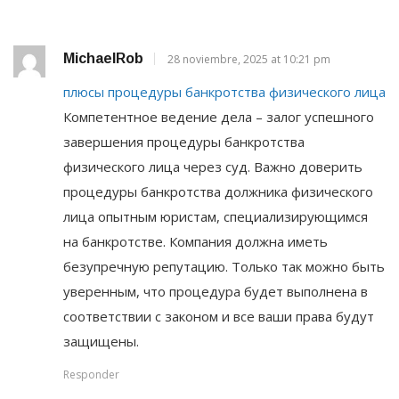
MichaelRob
28 noviembre, 2025 at 10:21 pm
плюсы процедуры банкротства физического лица
Компетентное ведение дела – залог успешного
завершения процедуры банкротства
физического лица через суд. Важно доверить
процедуры банкротства должника физического
лица опытным юристам, специализирующимся
на банкротстве. Компания должна иметь
безупречную репутацию. Только так можно быть
уверенным, что процедура будет выполнена в
соответствии с законом и все ваши права будут
защищены.
Responder