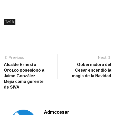
TAGS:
Navegación
Previous
N
Previous
Next
post:
po
Alcalde Ernesto
Gobernadora del
de
Orozco posesionó a
Cesar encendió la
entradas
Jaime González
magia de la Navidad
Mejía como gerente
de SIVA
Admccesar