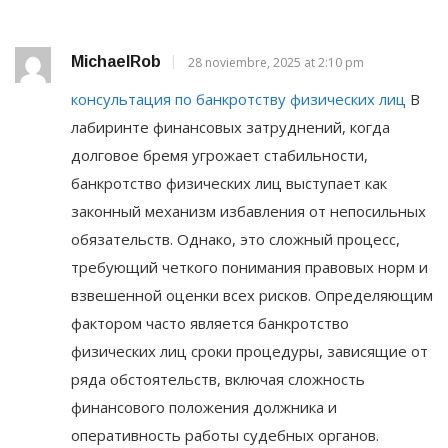
MichaelRob
28 noviembre, 2025 at 2:10 pm
консультация по банкротству физических лиц
В
лабиринте финансовых затруднений, когда
долговое бремя угрожает стабильности,
банкротство физических лиц выступает как
законный механизм избавления от непосильных
обязательств. Однако, это сложный процесс,
требующий четкого понимания правовых норм и
взвешенной оценки всех рисков. Определяющим
фактором часто является банкротство
физических лиц сроки процедуры, зависящие от
ряда обстоятельств, включая сложность
финансового положения должника и
оперативность работы судебных органов.