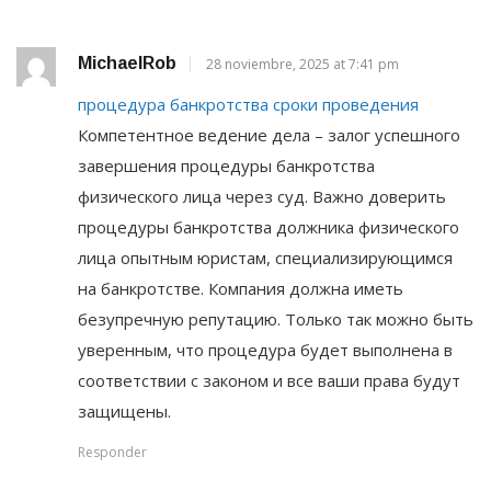
MichaelRob
28 noviembre, 2025 at 7:41 pm
процедура банкротства сроки проведения
Компетентное ведение дела – залог успешного
завершения процедуры банкротства
физического лица через суд. Важно доверить
процедуры банкротства должника физического
лица опытным юристам, специализирующимся
на банкротстве. Компания должна иметь
безупречную репутацию. Только так можно быть
уверенным, что процедура будет выполнена в
соответствии с законом и все ваши права будут
защищены.
Responder