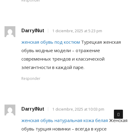
Responder
DarrylNut
1 diciembre, 2025 at 5:23 pm
женская обувь под костюм
Турецкая женская
обувь модные модели – отражение
современных трендов и классической
элегантности в каждой паре.
Responder
DarrylNut
1 diciembre, 2025 at 10:03 pm
женская обувь натуральная кожа белая
Женская
обувь турция новинки – всегда в курсе