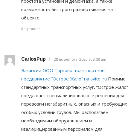
простота установки и демонтажа, а также
возможность быстрого развертывания на
объекте.
Responder
CarlosPup
28 noviembre, 2025 at 3:08 am
Вакансии ООО Торгово-транспортное
предприятие “Острое Жало” на avito. ru
Помимо
стандартных транспортных услуг, “Острое Жало”
предлагает специализированные решения для
перевозки негабаритных, опасных и требующих
особых условий грузов. Мы располагаем
необходимым оборудованием и
квалифицированным персоналом для