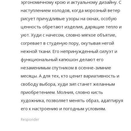
эргономичному крою и актуальному дизайну. С
наступлением холодов, когда морозный ветер
рисует причудливые узоры на окнах, особую
ценность обретают изделия, дарящие тепло и
уют. Худи с начесом, словно мягкое объятие,
согревает в студеную пору, окутывая негой
нежной ткани. Его непринужденный силуэт и
функциональный капюшон делают его
незаменимым спутником в осенне-зимние
месяцы. А для тех, кто ценит вариативность и
свободу выбора, худи зип станет желанным
приобретением. Молния, словно кисть
художника, позволяет менять образ, адаптируя
его к настроению и погодным условиям.
Responder