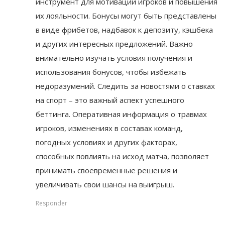
инструмент для мотивации игроков и повышения
их лояльности. Бонусы могут быть представлены
в виде фрибетов, надбавок к депозиту, кэшбека
и других интересных предложений. Важно
внимательно изучать условия получения и
использования бонусов, чтобы избежать
недоразумений. Следить за новостями о ставках
на спорт – это важный аспект успешного
беттинга. Оперативная информация о травмах
игроков, изменениях в составах команд,
погодных условиях и других факторах,
способных повлиять на исход матча, позволяет
принимать своевременные решения и
увеличивать свои шансы на выигрыш.
Responder