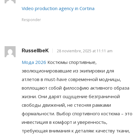
Video production agency in Cortina
Responder
RussellbeK
28 noviembre, 2025 at 11:11 am
Мода 2026
Костюмы спортивные,
эволюционировавшие из экипировки для
атлетов в must-have современной модницы,
воплощают собой философию активного образа
жизни. Они дарят ощущение безграничной
свободы движений, не стесняя рамками
формальности. Выбор спортивного костюма – это
инвестиция в комфорт и уверенность,
требующая внимания к деталям: качеству ткани,