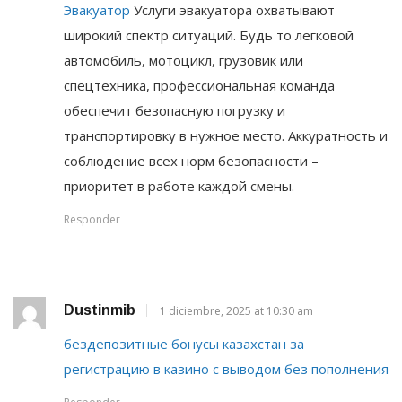
Эвакуатор
Услуги эвакуатора охватывают
широкий спектр ситуаций. Будь то легковой
автомобиль, мотоцикл, грузовик или
спецтехника, профессиональная команда
обеспечит безопасную погрузку и
транспортировку в нужное место. Аккуратность и
соблюдение всех норм безопасности –
приоритет в работе каждой смены.
Responder
Dustinmib
1 diciembre, 2025 at 10:30 am
бездепозитные бонусы казахстан за
регистрацию в казино с выводом без пополнения