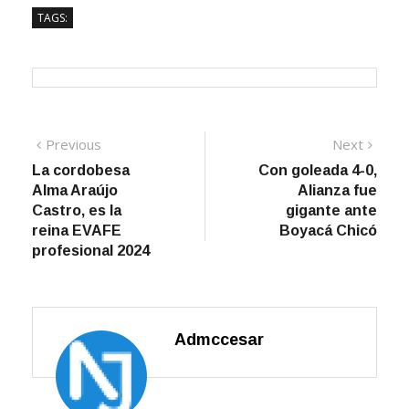
TAGS:
Navegación
Previous
Next
Previous
Next
post:
post:
La cordobesa
Con goleada 4-0,
de
Alma Araújo
Alianza fue
entradas
Castro, es la
gigante ante
reina EVAFE
Boyacá Chicó
profesional 2024
Admccesar