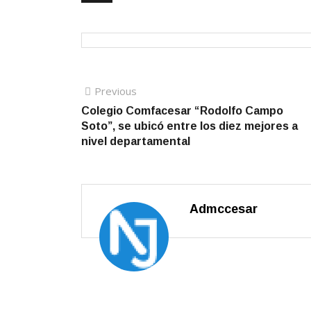
Navegación de entradas
Previous
Previous post:
Colegio Comfacesar “Rodolfo Campo
Soto”, se ubicó entre los diez mejores a
nivel departamental
Admccesar