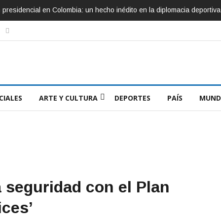
ón presidencial en Colombia: un hecho inédito en la diplomacia deportiva
CIALES
ARTE Y CULTURA
DEPORTES
PAÍS
MUND
a seguridad con el Plan
ices’