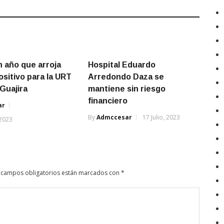
n año que arroja
Hospital Eduardo
ositivo para la URT
Arredondo Daza se
 Guajira
mantiene sin riesgo
financiero
ar
By
Admccesar
17 Julio, 2023
 2023
 campos obligatorios están marcados con
*