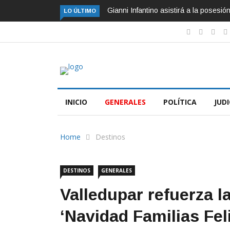
Gianni Infantino asistirá a la posesi
LO ÚLTIMO
INICIO
GENERALES
POLÍTICA
JUDI
Home
Destinos
DESTINOS
GENERALES
Valledupar refuerza l
‘Navidad Familias Fel