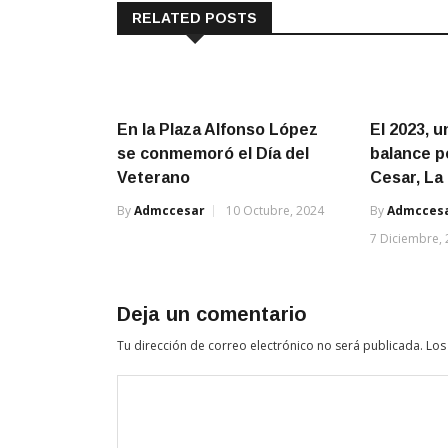
RELATED POSTS
En la Plaza Alfonso López
El 2023, u
se conmemoró el Día del
balance p
Veterano
Cesar, La
By
Admccesar
10 Octubre, 2024
By
Admcces
7 Diciembre,
Deja un comentario
Tu dirección de correo electrónico no será publicada.
Los